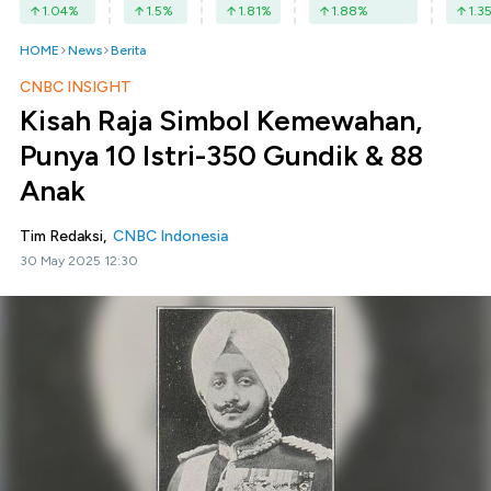
1.04
%
1.5
%
1.81
%
1.88
%
1.3
HOME
News
Berita
CNBC INSIGHT
Kisah Raja Simbol Kemewahan,
Punya 10 Istri-350 Gundik & 88
Anak
Tim Redaksi,
CNBC Indonesia
30 May 2025 12:30