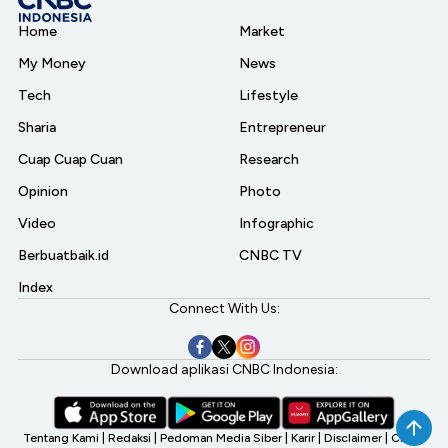
Home
Market
My Money
News
Tech
Lifestyle
Sharia
Entrepreneur
Cuap Cuap Cuan
Research
Opinion
Photo
Video
Infographic
Berbuatbaik.id
CNBC TV
Index
Connect With Us:
Download aplikasi CNBC Indonesia:
Tentang Kami
|
Redaksi
|
Pedoman Media Siber
|
Karir
|
Disclaimer
|
CNBC