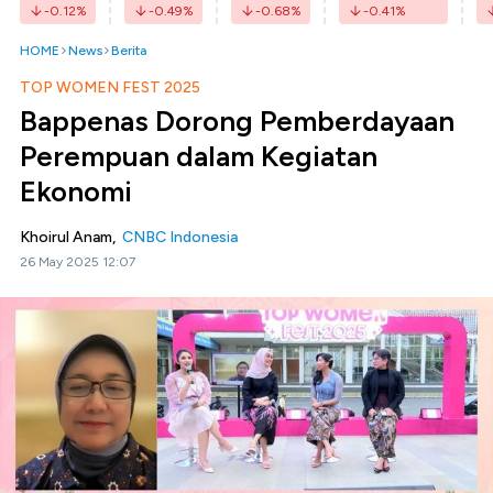
-0.12
%
-0.49
%
-0.68
%
-0.41
%
HOME
News
Berita
TOP WOMEN FEST 2025
Bappenas Dorong Pemberdayaan
Perempuan dalam Kegiatan
Ekonomi
Khoirul Anam,
CNBC Indonesia
26 May 2025 12:07