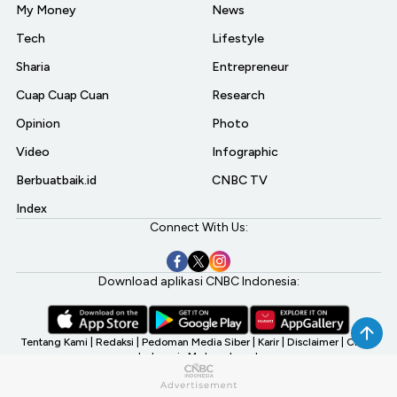
My Money
News
Tech
Lifestyle
Sharia
Entrepreneur
Cuap Cuap Cuan
Research
Opinion
Photo
Video
Infographic
Berbuatbaik.id
CNBC TV
Index
Connect With Us:
Download aplikasi CNBC Indonesia:
Tentang Kami
|
Redaksi
|
Pedoman Media Siber
|
Karir
|
Disclaimer
|
CNBC
Indonesia My Investment
©2026 CNBC Indonesia, A Transmedia Company