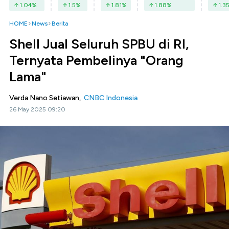
1.04
%
1.5
%
1.81
%
1.88
%
1.3
HOME
News
Berita
Shell Jual Seluruh SPBU di RI,
Ternyata Pembelinya "Orang
Lama"
Verda Nano Setiawan,
CNBC Indonesia
26 May 2025 09:20