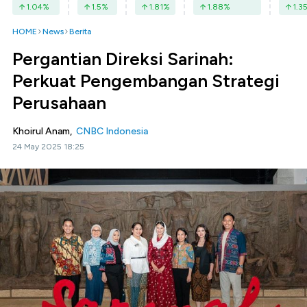
1.04
%
1.5
%
1.81
%
1.88
%
1.3
HOME
News
Berita
Pergantian Direksi Sarinah:
Perkuat Pengembangan Strategi
Perusahaan
Khoirul Anam,
CNBC Indonesia
24 May 2025 18:25