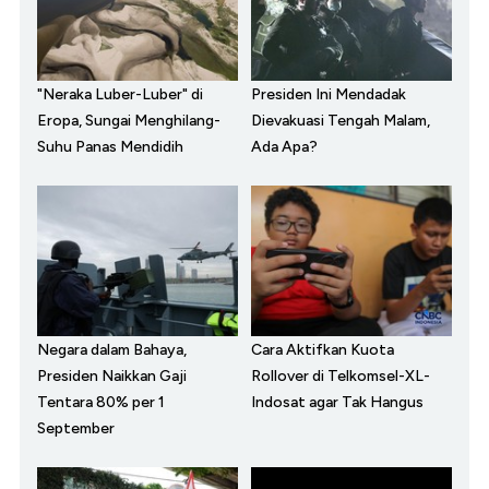
"Neraka Luber-Luber" di
Presiden Ini Mendadak
Eropa, Sungai Menghilang-
Dievakuasi Tengah Malam,
Suhu Panas Mendidih
Ada Apa?
Negara dalam Bahaya,
Cara Aktifkan Kuota
Presiden Naikkan Gaji
Rollover di Telkomsel-XL-
Tentara 80% per 1
Indosat agar Tak Hangus
September