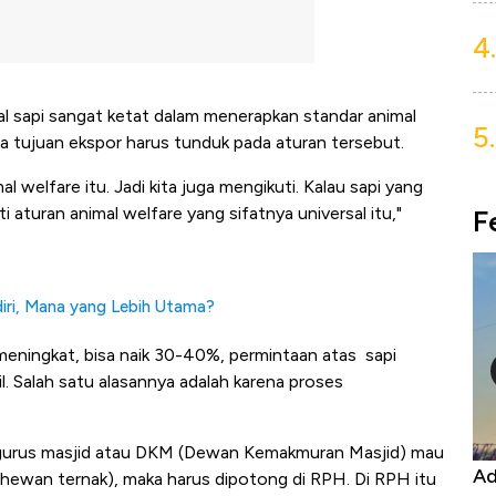
4.
al sapi sangat ketat dalam menerapkan standar animal
5.
ra tujuan ekspor harus tunduk pada aturan tersebut.
 welfare itu. Jadi kita juga mengikuti. Kalau sapi yang
ti aturan animal welfare yang sifatnya universal itu,"
F
iri, Mana yang Lebih Utama?
meningkat, bisa naik 30-40%, permintaan atas sapi
il. Salah satu alasannya adalah karena proses
engurus masjid atau DKM (Dewan Kemakmuran Masjid) mau
Kongo Tutup Keran Ekspor, Harga
Ad
 hewan ternak), maka harus dipotong di RPH. Di RPH itu