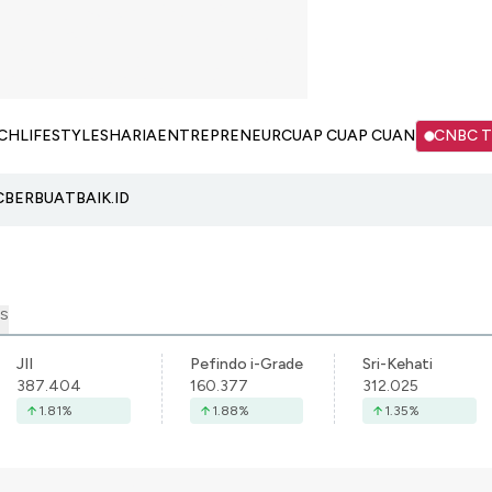
CH
LIFESTYLE
SHARIA
ENTREPRENEUR
CUAP CUAP CUAN
CNBC 
C
BERBUATBAIK.ID
S
JII
Pefindo i-Grade
Sri-Kehati
387.404
160.377
312.025
1.81
%
1.88
%
1.35
%