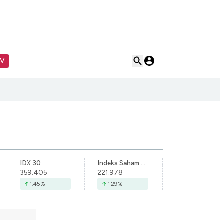
TV
IDX 30
Indeks Saham Syariah Indonesia
359.405
221.978
1.45
%
1.29
%