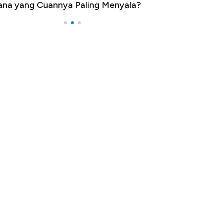
na yang Cuannya Paling Menyala?
Pengangguran Te