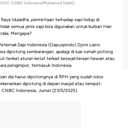
/2024). (CNBC Indonesia/Muhamad Sabki)
Raya Iduladha, permintaan terhadap sapi hidup di
idak semua jenis sapi bisa digunakan untuk kurban Hari
tralia. Mengapa?
Peternak Sapi Indonesia (Gapuspindo) Djoni Liano
 bisa dipotong sembarangan, apalagi di luar rumah potong
but terikat aturan ketat terkait kesejahteraan hewan atau
gara pengimpor, termasuk Indonesia.
urban dia harus dipotongnya di RPH yang sudah lolos
iperkenankan dipotong di depan masjid atau tempat-
a CNBC Indonesia, Jumat (23/5/2025).