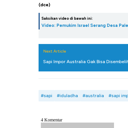
(dce)
Saksikan video di bawah ini:
Video: Pemukim Israel Serang Desa Pale
Next Article
Sapi Impor Australia Gak Bisa Disembelih
#sapi
#iduladha
#australia
#sapi im