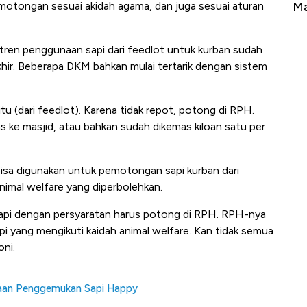
otongan sesuai akidah agama, dan juga sesuai aturan
Tembaga Terbang ke Zona Berbahaya
Ma
ren penggunaan sapi dari feedlot untuk kurban sudah
hir. Beberapa DKM bahkan mulai tertarik dengan sistem
tu (dari feedlot). Karena tidak repot, potong di RPH.
s ke masjid, atau bahkan sudah dikemas kiloan satu per
sa digunakan untuk pemotongan sapi kurban dari
nimal welfare yang diperbolehkan.
 tapi dengan persyaratan harus potong di RPH. RPH-nya
i yang mengikuti kaidah animal welfare. Kan tidak semua
oni.
haan Penggemukan Sapi Happy