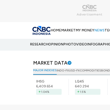
HOME
MARKET
MY MONEY
NEWS
TE
RESEARCH
OPINION
PHOTO
VIDEO
INFOGRAPHI
MARKET DATA
MAJOR INDEXES
INDO-FX
USD-FX
COMMODITIES
BOND
IHSG
LQ45
6,409.654
640.294
1.04
%
1.5
%