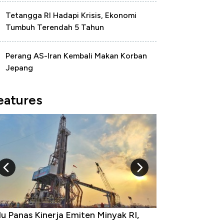
Tetangga RI Hadapi Krisis, Ekonomi
Tumbuh Terendah 5 Tahun
Perang AS-Iran Kembali Makan Korban
Jepang
eatures
u Panas Kinerja Emiten Minyak RI,
10 Provinsi den