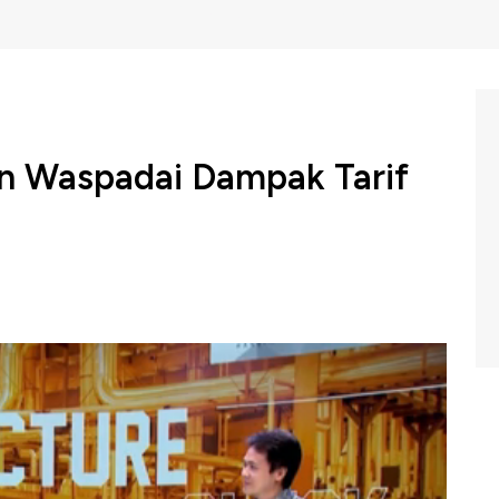
en Waspadai Dampak Tarif
 tengah menghadapi tekanan baru, salah satunya dari
an kembali oleh Amerika Serikat di bawah pemerintahan
eramas Wajananawat menyatakan, dampaknya terhadap
mun tetap waspada dengan ketidakpastian yang muncul.