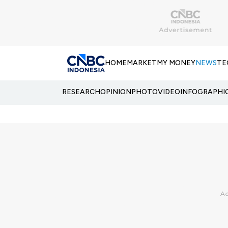
HOME
MARKET
MY MONEY
NEWS
TE
RESEARCH
OPINION
PHOTO
VIDEO
INFOGRAPHI