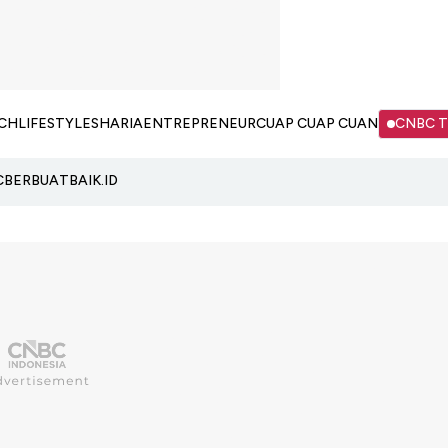
CH
LIFESTYLE
SHARIA
ENTREPRENEUR
CUAP CUAP CUAN
CNBC 
C
BERBUATBAIK.ID