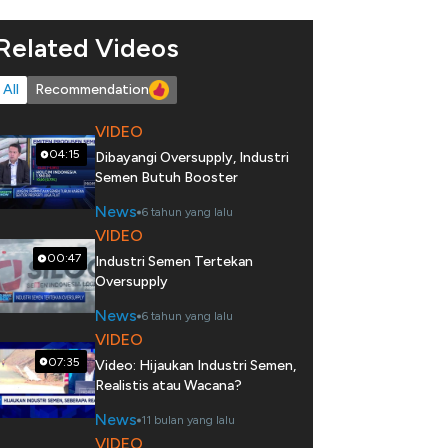
Related Videos
All
Recommendation
VIDEO
04:15
Dibayangi Oversupply, Industri
Semen Butuh Booster
News
6 tahun yang lalu
VIDEO
00:47
Industri Semen Tertekan
Oversupply
News
6 tahun yang lalu
VIDEO
07:35
Video: Hijaukan Industri Semen,
Realistis atau Wacana?
News
11 bulan yang lalu
VIDEO