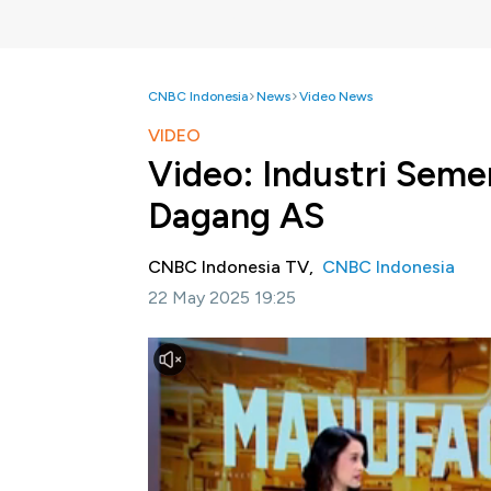
CNBC Indonesia
News
Video News
VIDEO
Video: Industri Sem
Dagang AS
CNBC Indonesia TV,
CNBC Indonesia
22 May 2025 19:25
Jakarta, CNBC Indonesia
- Industri semen
kebijakan tarif perdagangan yang diberlakuk
Donald Trump.
Cement Plant Director SCG Indonesia P
ekspor langsung ke AS relatif kecil, na