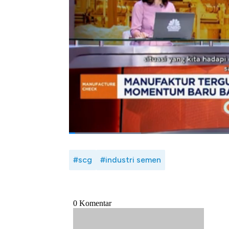
Peramas juga mengatakan SCG Indonesia aka
secara intensif. Mulai dari efisiensi biay
lebih dekat dengan pelanggan serta memak
Selengkapnya saksikan dialog Safrina Na
Peramas Wajananawat dalam Manufacture 
(22/05/2025).
Bagikan:
#scg
#industri semen