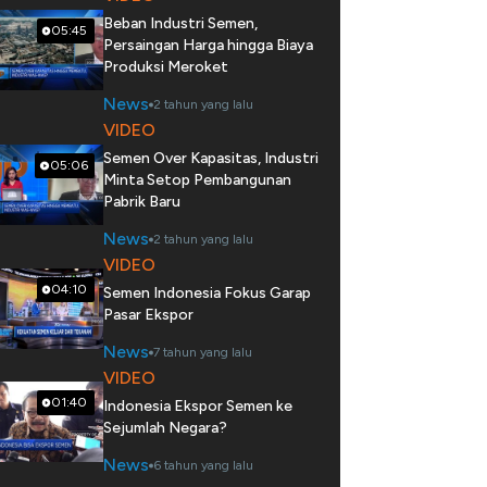
Beban Industri Semen,
05:45
Persaingan Harga hingga Biaya
Produksi Meroket
News
2 tahun yang lalu
VIDEO
Semen Over Kapasitas, Industri
05:06
Minta Setop Pembangunan
Pabrik Baru
News
2 tahun yang lalu
VIDEO
04:10
Semen Indonesia Fokus Garap
Pasar Ekspor
News
7 tahun yang lalu
VIDEO
01:40
Indonesia Ekspor Semen ke
Sejumlah Negara?
News
6 tahun yang lalu