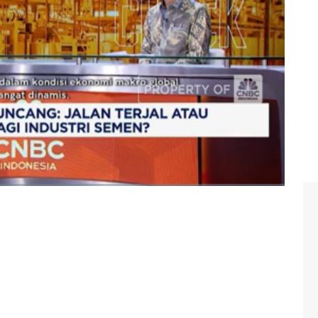
n tetap fokus pada strategi inti yang telah dijalankan
a penguatan portofolio produk, membangun hubungan yang
simalkan keuntungan perusahaan.
sution bersama Cement Plant Director SCG Indonesia
Check di Program Evening Up CNBC Indonesia, Kamis