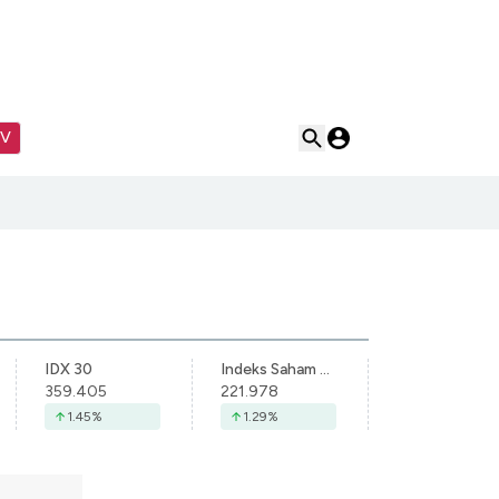
TV
IDX 30
Indeks Saham Syariah Indonesia
359.405
221.978
1.45
%
1.29
%