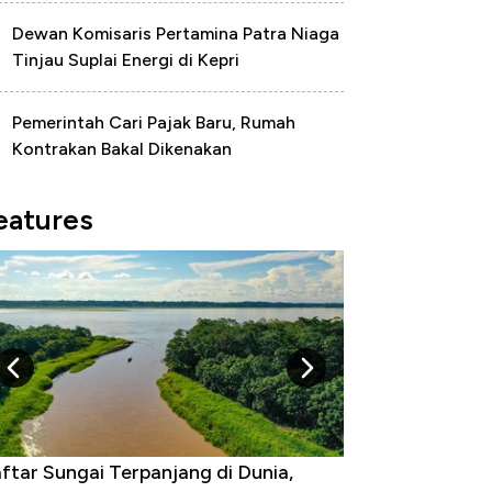
Dewan Komisaris Pertamina Patra Niaga
Tinjau Suplai Energi di Kepri
Pemerintah Cari Pajak Baru, Rumah
Kontrakan Bakal Dikenakan
eatures
ftar Sungai Terpanjang di Dunia,
Negara yang Wa