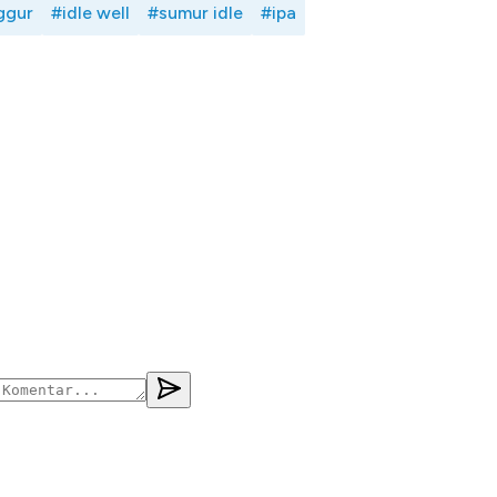
ggur
#idle well
#sumur idle
#ipa