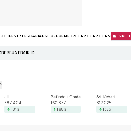
CH
LIFESTYLE
SHARIA
ENTREPRENEUR
CUAP CUAP CUAN
CNBC 
C
BERBUATBAIK.ID
S
JII
Pefindo i-Grade
Sri-Kehati
387.404
160.377
312.025
1.81
%
1.88
%
1.35
%