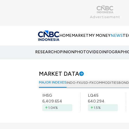
HOME
MARKET
MY MONEY
NEWS
TE
RESEARCH
OPINION
PHOTO
VIDEO
INFOGRAPHI
MARKET DATA
MAJOR INDEXES
INDO-FX
USD-FX
COMMODITIES
BOND
IHSG
LQ45
6,409.654
640.294
1.04
%
1.5
%