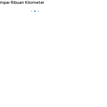
mpai Ribuan Kilometer
Melancong Luar 