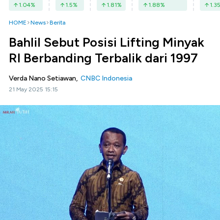
1.04
%
1.5
%
1.81
%
1.88
%
1.3
HOME
News
Berita
Bahlil Sebut Posisi Lifting Minyak
RI Berbanding Terbalik dari 1997
Verda Nano Setiawan,
CNBC Indonesia
21 May 2025 15:15