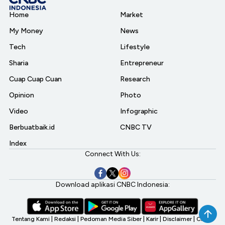
Home
Market
My Money
News
Tech
Lifestyle
Sharia
Entrepreneur
Cuap Cuap Cuan
Research
Opinion
Photo
Video
Infographic
Berbuatbaik.id
CNBC TV
Index
Connect With Us:
Download aplikasi CNBC Indonesia:
Tentang Kami
|
Redaksi
|
Pedoman Media Siber
|
Karir
|
Disclaimer
|
CNBC