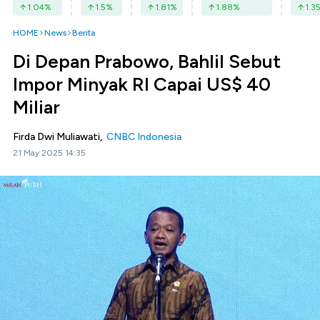
1.04
%
1.5
%
1.81
%
1.88
%
1.3
HOME
News
Berita
Di Depan Prabowo, Bahlil Sebut
Impor Minyak RI Capai US$ 40
Miliar
Firda Dwi Muliawati,
CNBC Indonesia
21 May 2025 14:35