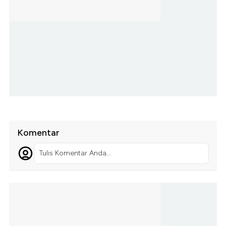
Komentar
Tulis Komentar Anda...