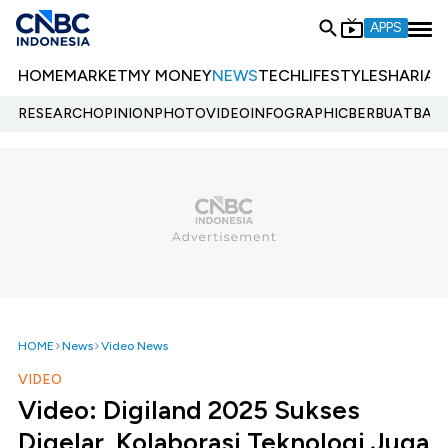
APPS
HOME
MARKET
MY MONEY
NEWS
TECH
LIFESTYLE
SHARIA
E
RESEARCH
OPINION
PHOTO
VIDEO
INFOGRAPHIC
BERBUATBAIK.
HOME
News
Video News
VIDEO
Video: Digiland 2025 Sukses
Digelar, Kolaborasi Teknologi Juga