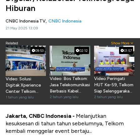
Hiburan
CNBC Indonesia TV,
CNBC Indonesia
21 May 2025 13:09
Related
Show More
09:53
02:12
01:57
Video: Bos Telkom:
Video:Peringati
Video: Solusi
Jasa Telekomunikasi
HUT Ke-59, Telkom
Digitak Xperience
Berbasis Kabel
Siap Selenggarakan
Center Telkom
Masih Dibutuhkan
2 tahun yang lalu
Digiland Run 2024
2 tahun yang lalu
Solution & Indibiz
1 tahun yang lalu
Jakarta, CNBC Indonesia -
Melanjutkan
kesuksesan di tahun tahun sebelumnya, Telkom
kembali menggelar event bertaju...