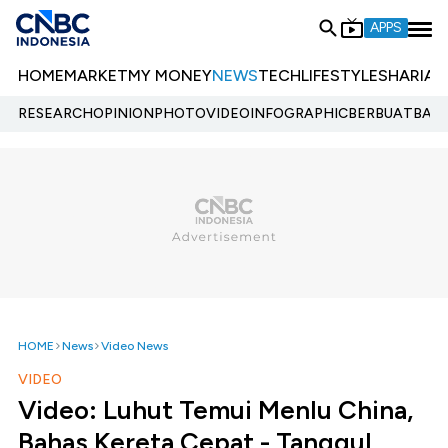
APPS
HOME
MARKET
MY MONEY
NEWS
TECH
LIFESTYLE
SHARIA
E
RESEARCH
OPINION
PHOTO
VIDEO
INFOGRAPHIC
BERBUATBAIK.
HOME
News
Video News
VIDEO
Video: Luhut Temui Menlu China,
Bahas Kereta Cepat - Tanggul