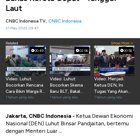
Laut
CNBC Indonesia TV,
CNBC Indonesia
21 May 2025 09:47
Related
Show More
00:49
02:06
00:56
Video: Luhut
Video: Luhut
Video: Menjadi
Bocorkan Rencana
Bocorkan Skema
Ketua DEN, Ini
Cara Bikin Warga RI
Baru BLT, Bakal
Tugas Yang Akan
Makin Taat Pajak
1 tahun yang lalu
Gunakan Sistem
1 tahun yang lalu
Diemban Luhut
1 tahun yang lalu
Govtech
Jakarta, CNBC Indonesia -
Ketua Dewan Ekonomi
Nasional (DEN) Luhut Binsar Pandjaitan, bertemu
dengan Menteri Luar ...