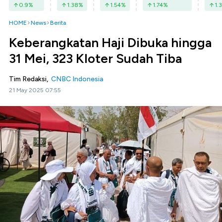
0.9
%
1.38
%
1.54
%
1.74
%
1.3
HOME
News
Berita
Keberangkatan Haji Dibuka hingga
31 Mei, 323 Kloter Sudah Tiba
Tim Redaksi,
CNBC Indonesia
21 May 2025 07:55