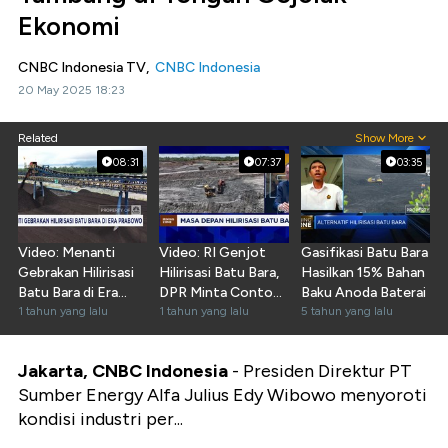
Ekonomi
CNBC Indonesia TV,
CNBC Indonesia
20 May 2025 18:23
Related
Show More
08:31
07:37
03:35
Video: Menanti
Video: RI Genjot
Gasifikasi Batu Bara
Gebrakan Hilirisasi
Hilirisasi Batu Bara,
Hasilkan 15% Bahan
Batu Bara di Era
DPR Minta Contoh
Baku Anoda Baterai
Prabowo
1 tahun yang lalu
Negara Ini
1 tahun yang lalu
5 tahun yang lalu
Jakarta, CNBC Indonesia
- Presiden Direktur PT
Sumber Energy Alfa Julius Edy Wibowo menyoroti
kondisi industri per...