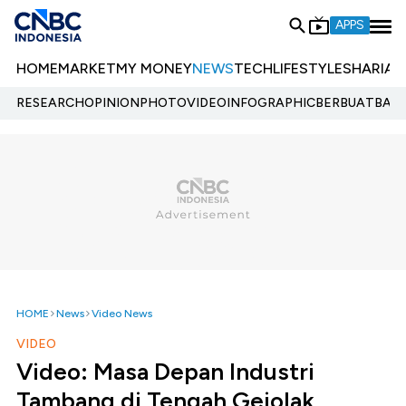
APPS
HOME
MARKET
MY MONEY
NEWS
TECH
LIFESTYLE
SHARIA
E
RESEARCH
OPINION
PHOTO
VIDEO
INFOGRAPHIC
BERBUATBAIK.
HOME
News
Video News
VIDEO
Video: Masa Depan Industri
Tambang di Tengah Gejolak