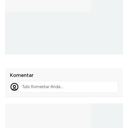
Komentar
Tulis Komentar Anda...