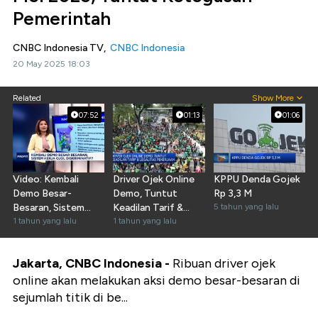
Pemerintah
CNBC Indonesia TV,
CNBC Indonesia
20 May 2025 18:03
Related
Show More
07:52
01:13
01:06
Video: Kembali
Driver Ojek Online
KPPU Denda Gojek
Demo Besar-
Demo, Tuntut
Rp 3,3 M
Besaran, Sistem
Keadilan Tarif &
5 tahun yang lalu
Kerja Ojol
1 tahun yang lalu
Legalitas Pekerjaan
1 tahun yang lalu
Diskriminatif?
Jakarta, CNBC Indonesia -
Ribuan driver ojek
online akan melakukan aksi demo besar-besaran di
sejumlah titik di be...