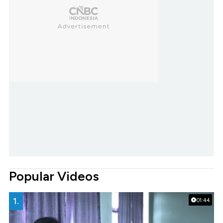
Popular Videos
1.
01:44