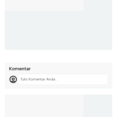
Komentar
Tulis Komentar Anda...