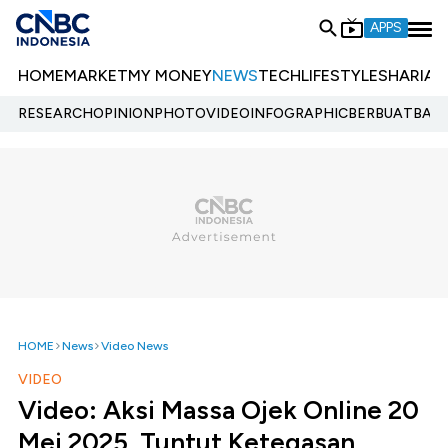
APPS
HOME
MARKET
MY MONEY
NEWS
TECH
LIFESTYLE
SHARIA
E
RESEARCH
OPINION
PHOTO
VIDEO
INFOGRAPHIC
BERBUATBAIK.
HOME
News
Video News
VIDEO
Video: Aksi Massa Ojek Online 20
Mei 2025, Tuntut Ketegasan