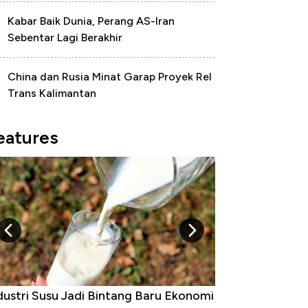
Kabar Baik Dunia, Perang AS-Iran
Sebentar Lagi Berakhir
China dan Rusia Minat Garap Proyek Rel
Trans Kalimantan
eatures
dustri Susu Jadi Bintang Baru Ekonomi
5 Raja Ekonomi 