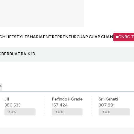
CH
LIFESTYLE
SHARIA
ENTREPRENEUR
CUAP CUAP CUAN
CNBC 
C
BERBUATBAIK.ID
S
JII
Pefindo i-Grade
Sri-Kehati
380.533
157.424
307.881
0
%
0
%
0
%