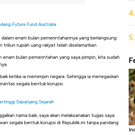
4.
ndeng Future Fund Australia
5.
n dalam enam bulan pemerintahannya yang berlangsung
triliun rupiah uang rakyat telah diselamatkan.
m enam bulan pemerintahan yang saya pimpin, kita sudah
F
nya.
ik ketika ia memimpin negara. Sehingga ia menegaskan
antas segala bentuk korupsi.
ertinggi Sepanjang Sejarah
ggalkan nama baik, saya akan melaksanakan tugas saya.
wan segala bentuk korupsi di Republik ini tanpa pandang
Bangkit dari Kubur! Bisnis Furniture &
In