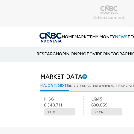
HOME
MARKET
MY MONEY
NEWS
TE
RESEARCH
OPINION
PHOTO
VIDEO
INFOGRAPHI
MARKET DATA
MAJOR INDEXES
INDO-FX
USD-FX
COMMODITIES
BOND
IHSG
LQ45
6,343.711
630.859
0
%
0
%