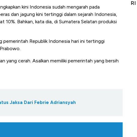
Alas Kaki Tumbuh Double Digit
RI
gkapkan kini Indonesia sudah mengarah pada
ras dan jagung kini tertinggi dalam sejarah Indonesia,
t 10%. Bahkan, kata dia, di Sumatera Selatan produksi
emerintah Republik Indonesia hari ini tertinggi
a Prabowo.
pan yang cerah. Asalkan memiliki pemerintah yang bersih
tus Jaksa Dari Febrie Adriansyah