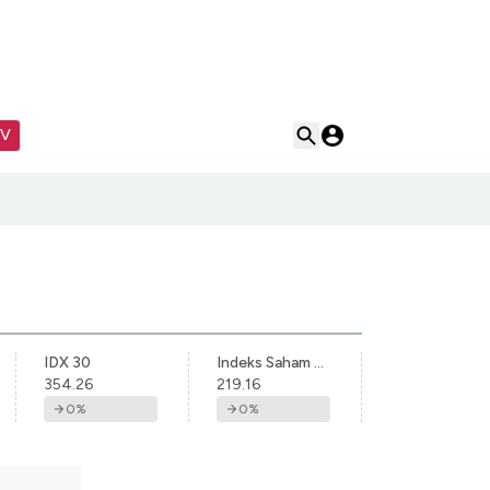
TV
IDX 30
Indeks Saham Syariah Indonesia
354.26
219.16
0
%
0
%