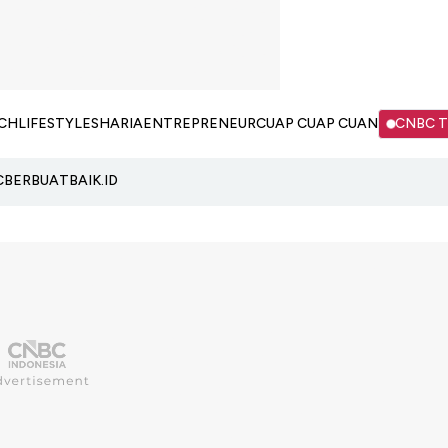
CH
LIFESTYLE
SHARIA
ENTREPRENEUR
CUAP CUAP CUAN
CNBC 
C
BERBUATBAIK.ID