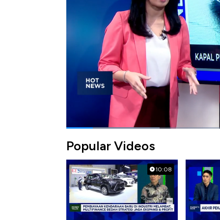
Simak informasi selengkapnya dalam program
Bagikan:
#kapal perang
#as
#laut china selata
Popular Videos
10:08