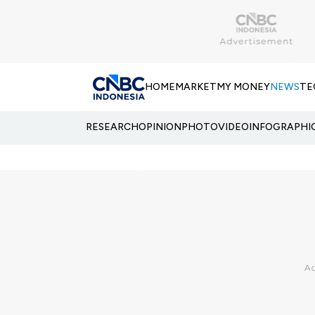
HOME
MARKET
MY MONEY
NEWS
TE
RESEARCH
OPINION
PHOTO
VIDEO
INFOGRAPHI