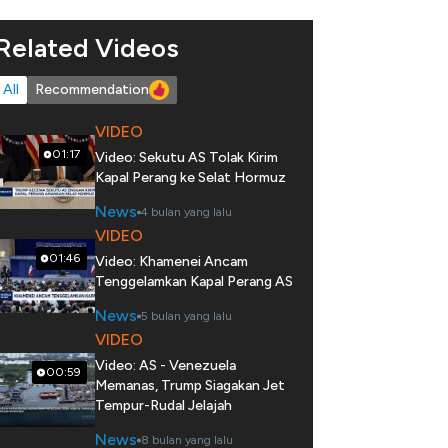
Related Videos
All
Recommendation
VIDEO
01:17
Video: Sekutu AS Tolak Kirim
Kapal Perang ke Selat Hormuz
News
4 bulan yang lalu
VIDEO
01:46
Video: Khamenei Ancam
Tenggelamkan Kapal Perang AS
News
5 bulan yang lalu
VIDEO
Video: AS - Venezuela
00:59
Memanas, Trump Siagakan Jet
Tempur-Rudal Jelajah
News
8 bulan yang lalu