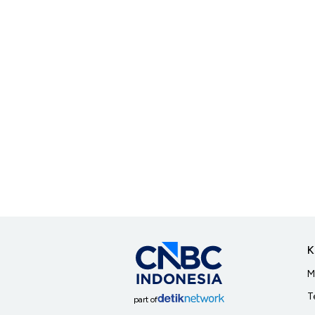
K
M
T
part of