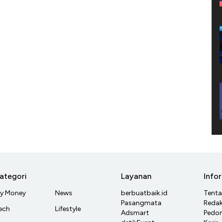
ategori
Layanan
Info
y Money
News
berbuatbaik.id
Tent
Pasangmata
Redak
ech
Lifestyle
Adsmart
Pedom