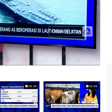
 Profit CNBC Indonesia (Senin, 19/05/2025) berikut ini.
n
#emas
09:38
05:48