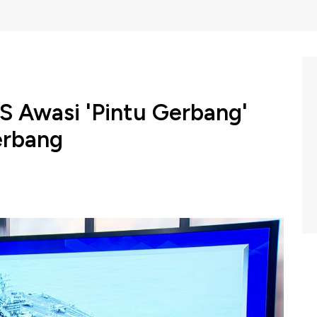
AS Awasi 'Pintu Gerbang'
erbang
 terbaru mengonfirmasi bahwa kapal induk Amerika
i Laut China Selatan wilayah yang menjadi pusat
tan China yang tumpang tindih dengan sejumlah negara
arga emas mulai terbang lagi pada hari ini. Namun harga
jumlah faktor terutama perang dagang.