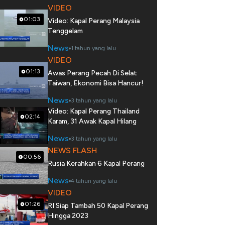
VIDEO
01:03
Video: Kapal Perang Malaysia
Tenggelam
News
1 tahun yang lalu
VIDEO
01:13
Awas Perang Pecah Di Selat
Taiwan, Ekonomi Bisa Hancur!
News
3 tahun yang lalu
Video: Kapal Perang Thailand
02:14
Karam, 31 Awak Kapal Hilang
News
3 tahun yang lalu
NEWS FLASH
00:56
Rusia Kerahkan 6 Kapal Perang
News
4 tahun yang lalu
VIDEO
01:26
RI Siap Tambah 50 Kapal Perang
Hingga 2023