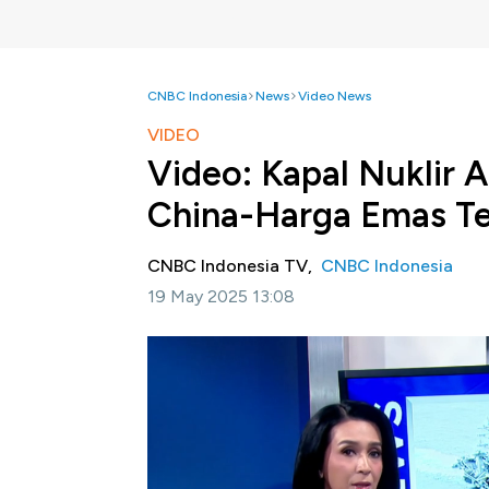
CNBC Indonesia
News
Video News
VIDEO
Video: Kapal Nuklir 
China-Harga Emas T
CNBC Indonesia TV,
CNBC Indonesia
19 May 2025 13:08
Jakarta, CNBC Indonesia -
Gambar satelit
Serikat USS Nimitz masih aktif beroperasi d
ketegangan geopolitik akibat klaim kedaula
Asia Tenggara termasuk Filipina. Selain itu h
emas diprediksi masih bergejolak karena se