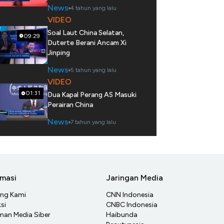
News
4 tahun yang lalu
VIDEO
Soal Laut China Selatan,
09:29
Duterte Berani Ancam Xi
Jinping
News
5 tahun yang lalu
VIDEO
01:31
Dua Kapal Perang AS Masuki
Perairan China
News
7 tahun yang lalu
rmasi
Jaringan Media
ang Kami
CNN Indonesia
si
CNBC Indonesia
an Media Siber
Haibunda