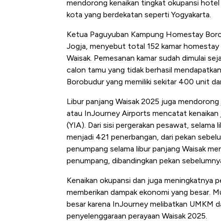
mendorong kenaikan tingkat okupansi hotel
Tembaga Terbang ke Zona 
kota yang berdekatan seperti Yogyakarta.
Ketua Paguyuban Kampung Homestay Borobud
Jogja, menyebut total 152 kamar homestay 
Waisak. Pemesanan kamar sudah dimulai seja
calon tamu yang tidak berhasil mendapatkan
Borobudur yang memiliki sekitar 400 unit d
Libur panjang Waisak 2025 juga mendorong
atau InJourney Airports mencatat kenaikan 
(YIA). Dari sisi pergerakan pesawat, selama 
menjadi 421 penerbangan, dari pekan sebe
penumpang selama libur panjang Waisak men
penumpang, dibandingkan pekan sebelumny
Kenaikan okupansi dan juga meningkatnya pe
memberikan dampak ekonomi yang besar. Mul
besar karena InJourney melibatkan UMKM da
penyelenggaraan perayaan Waisak 2025.