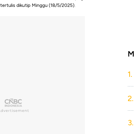
rtulis dikutip Minggu (18/5/2025).
M
1.
2.
3.