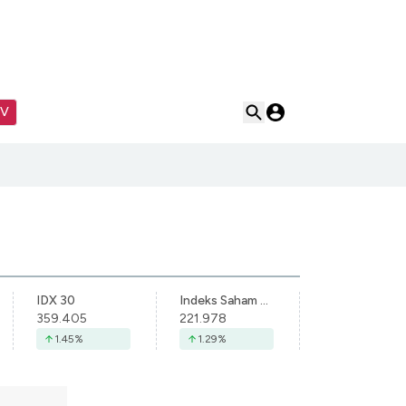
TV
IDX 30
Indeks Saham Syariah Indonesia
359.405
221.978
1.45
%
1.29
%