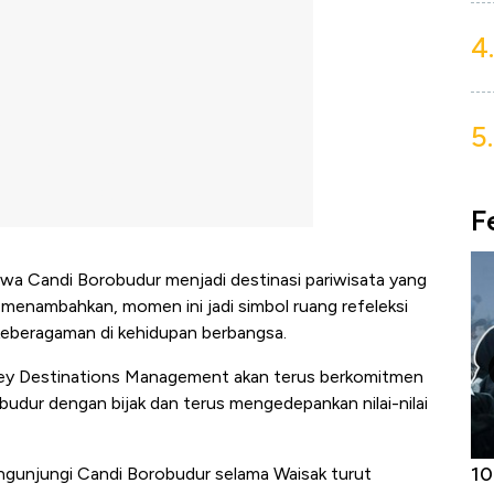
4.
5.
F
wa Candi Borobudur menjadi destinasi pariwisata yang
 menambahkan, momen ini jadi simbol ruang refeleksi
keberagaman di kehidupan berbangsa.
rney Destinations Management akan terus berkomitmen
udur dengan bijak dan terus mengedepankan nilai-nilai
 Harga
10 Provinsi dengan Tingkat
B
ngunjungi Candi Borobudur selama Waisak turut