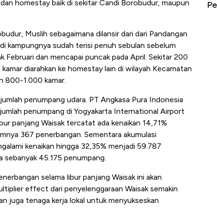
 dan homestay baik di sekitar Candi Borobudur, maupun
Berbahaya
Pengangguran Tertinggi, Ada Jakarta
B
ur, Muslih sebagaimana dilansir dari dari Pandangan
di kampungnya sudah terisi penuh sebulan sebelum
k Februari dan mencapai puncak pada April. Sekitar 200
 kamar diarahkan ke homestay lain di wilayah Kecamatan
an 800-1.000 kamar.
 jumlah penumpang udara. PT Angkasa Pura Indonesia
jumlah penumpang di Yogyakarta International Airport
libur panjang Waisak tercatat ada kenaikan 14,71%
lumnya 367 penerbangan. Sementara akumulasi
galami kenaikan hingga 32,35% menjadi 59.787
a sebanyak 45.175 penumpang.
nerbangan selama libur panjang Waisak ini akan
tiplier effect dari penyelenggaraan Waisak semakin
n juga tenaga kerja lokal untuk menyukseskan