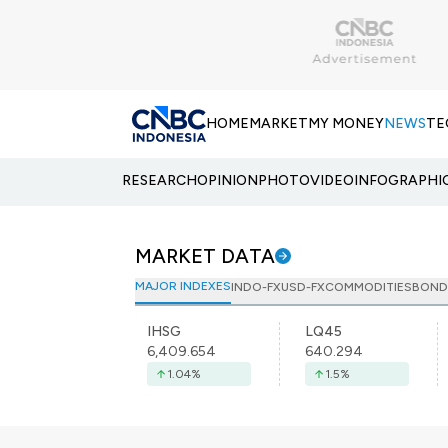
HOME
MARKET
MY MONEY
NEWS
TE
RESEARCH
OPINION
PHOTO
VIDEO
INFOGRAPHI
MARKET DATA
MAJOR INDEXES
INDO-FX
USD-FX
COMMODITIES
BOND
IHSG
LQ45
6,409.654
640.294
1.04
%
1.5
%