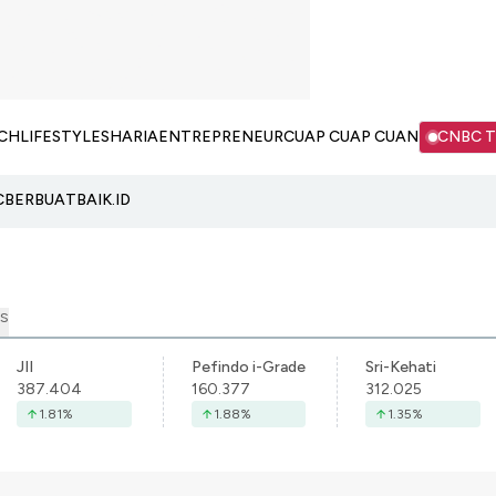
CH
LIFESTYLE
SHARIA
ENTREPRENEUR
CUAP CUAP CUAN
CNBC 
C
BERBUATBAIK.ID
S
JII
Pefindo i-Grade
Sri-Kehati
387.404
160.377
312.025
1.81
%
1.88
%
1.35
%