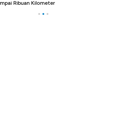
mpai Ribuan Kilometer
Melancong Luar 