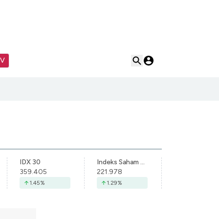
TV
IDX 30
Indeks Saham Syariah Indonesia
359.405
221.978
1.45
%
1.29
%