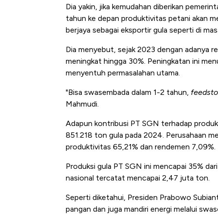
Dia yakin, jika kemudahan diberikan pemerin
tahun ke depan produktivitas petani akan m
berjaya sebagai eksportir gula seperti di masa
Dia menyebut, sejak 2023 dengan adanya re
meningkat hingga 30%. Peningkatan ini men
menyentuh permasalahan utama.
"Bisa swasembada dalam 1-2 tahun,
feedst
Mahmudi.
Adapun kontribusi PT SGN terhadap produks
851.218 ton gula pada 2024. Perusahaan me
produktivitas 65,21% dan rendemen 7,09%.
Produksi gula PT SGN ini mencapai 35% dari 
nasional tercatat mencapai 2,47 juta ton.
Seperti diketahui, Presiden Prabowo Subian
pangan dan juga mandiri energi melalui sw