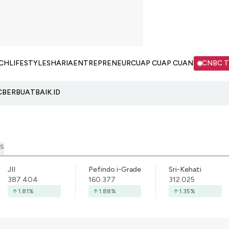
CH
LIFESTYLE
SHARIA
ENTREPRENEUR
CUAP CUAP CUAN
CNBC 
C
BERBUATBAIK.ID
S
JII
Pefindo i-Grade
Sri-Kehati
387.404
160.377
312.025
1.81
%
1.88
%
1.35
%