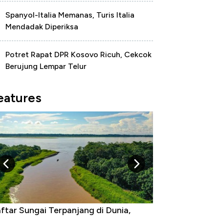
Spanyol-Italia Memanas, Turis Italia
Mendadak Diperiksa
Potret Rapat DPR Kosovo Ricuh, Cekcok
Berujung Lempar Telur
eatures
ftar Sungai Terpanjang di Dunia,
Negara yang Wa