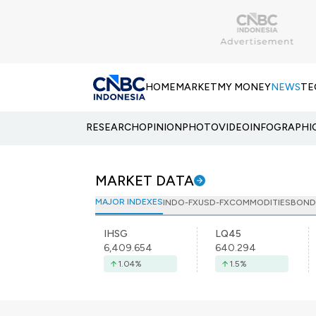
HOME
MARKET
MY MONEY
NEWS
TE
RESEARCH
OPINION
PHOTO
VIDEO
INFOGRAPHI
MARKET DATA
MAJOR INDEXES
INDO-FX
USD-FX
COMMODITIES
BOND
IHSG
LQ45
6,409.654
640.294
1.04
%
1.5
%