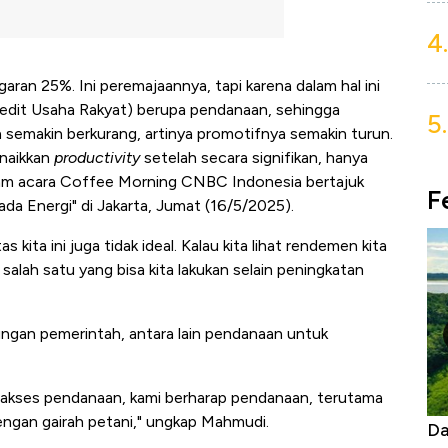
4.
ran 25%. Ini peremajaannya, tapi karena dalam hal ini
redit Usaha Rakyat) berupa pendanaan, sehingga
5.
 semakin berkurang, artinya promotifnya semakin turun.
enaikkan
productivity
setelah secara signifikan, hanya
alam acara Coffee Morning CNBC Indonesia bertajuk
F
a Energi" di Jakarta, Jumat (16/5/2025).
 kita ini juga tidak ideal. Kalau kita lihat rendemen kita
 salah satu yang bisa kita lakukan selain peningkatan
ungan pemerintah, antara lain pendanaan untuk
 akses pendanaan, kami berharap pendanaan, terutama
engan gairah petani," ungkap Mahmudi.
Begini Cara Korsel atasi Panas Tanpa AC
Da