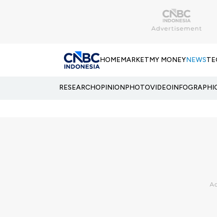
HOME
MARKET
MY MONEY
NEWS
TE
RESEARCH
OPINION
PHOTO
VIDEO
INFOGRAPHI