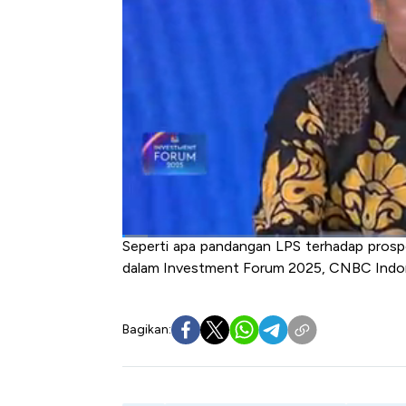
memperkuat pasar keuangan nasional di teng
Ketua Dewan Komisioner Lembaga Penj
Investment Forum 2025 menyampaikan pr
ketidakpastian global. Purbaya memandang d
ke Indonesia dibanding negara ASEAN lain 
ke AS cukup kecil.
Saat ini sentimen pasar domestik sudah kem
signifikan ditopang investor ritel. Selain it
perbankan RI yang terus membaik menjadi pel
Seperti apa pandangan LPS terhadap prosp
dalam Investment Forum 2025, CNBC Indon
Bagikan: