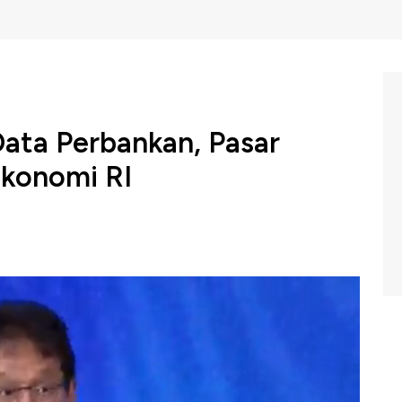
ata Perbankan, Pasar
Ekonomi RI
 menggelar Investment Forum 2025 dengan tema
erang Dagang" sebagai forum strategis yang membahas
nasional di tengah eskalasi perang dagang global.
 Forum 2025 dengan tema "Strategi Perkuat Pasar
ai forum strategis yang membahas langkah konkret