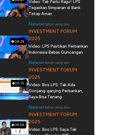
Video: Tak Perlu Ragu! LPS
Tegaskan Simpanan di Bank
Tetap Aman
News
1 tahun yang lalu
INVESTMENT FORUM
2025
08:29
Video: LPS Pastikan Perbankan
Indonesia Bebas Guncangan
News
1 tahun yang lalu
INVESTMENT FORUM
2025
05:15
Video: Bos LPS: Tak Ada
Gonjang-ganjing Perbankan,
Saya Bisa Tenang
News
1 tahun yang lalu
INVESTMENT FORUM
2025
09:56
Video: Bos LPS: Saya Tak