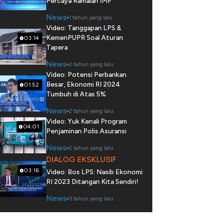
Percaya Ramalan IMF
News
1 tahun yang lalu
Video: Tanggapan LPS &
KemenPUPR Soal Aturan
03:14
Tapera
News
2 tahun yang lalu
Video: Potensi Perbankan
Besar, Ekonomi RI 2024
01:52
Tumbuh di Atas 5%
News
2 tahun yang lalu
Video: Yuk Kenali Program
04:01
Penjaminan Polis Asuransi
News
2 tahun yang lalu
DIALOG EKSKLUSIF
03:16
Video: Bos LPS: Nasib Ekonomi
RI 2023 Ditangan Kita Sendiri!
News
3 tahun yang lalu