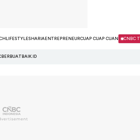
CH
LIFESTYLE
SHARIA
ENTREPRENEUR
CUAP CUAP CUAN
CNBC 
C
BERBUATBAIK.ID