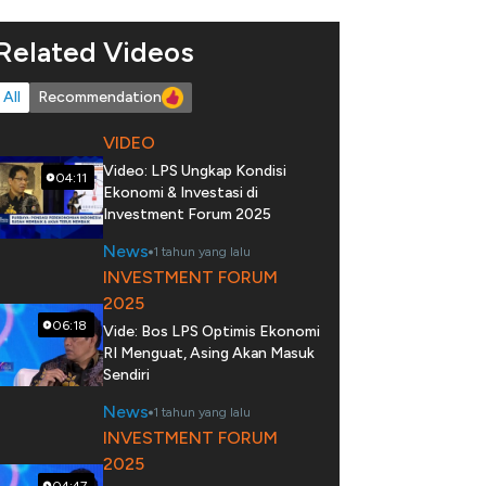
Related Videos
All
Recommendation
VIDEO
Video: LPS Ungkap Kondisi
04:11
Ekonomi & Investasi di
Investment Forum 2025
News
1 tahun yang lalu
INVESTMENT FORUM
2025
06:18
Vide: Bos LPS Optimis Ekonomi
RI Menguat, Asing Akan Masuk
Sendiri
News
1 tahun yang lalu
INVESTMENT FORUM
2025
04:47