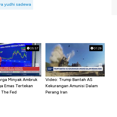
ya yudhi sadewa
05:57
01:29
arga Minyak Ambruk
Video: Trump Bantah AS
ga Emas Tertekan
Kekurangan Amunisi Dalam
 The Fed
Perang Iran