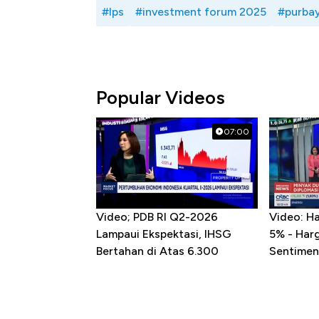
#lps
#investment forum 2025
#purba
Popular Videos
07:00
Video; PDB RI Q2-2026
Video: H
Lampaui Ekspektasi, IHSG
5% - Har
Bertahan di Atas 6.300
Sentimen