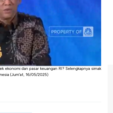
ah eskalasi perang dagang global.
amin Simpanan (LPS), Purbaya Yudhi Sadewa dalam
ospek dan perkembangan perekonomian RI di tengah
ampak kenaikan tarif impor AS tidak akan berefek besar
seperti Vietnam dan Kamboja mengingat porsi ekspor RI
bali yang tercermin dari penguatan IHSG yang terjadi
u daya tahan ekonomi RI yang masih kuat dan likuiditas
uang bagi investasi jangka panjang di pasar modal RI.
ek ekonomi dan pasar keuangan RI? Selengkapnya simak
esia (Jum'at, 16/05/2025)