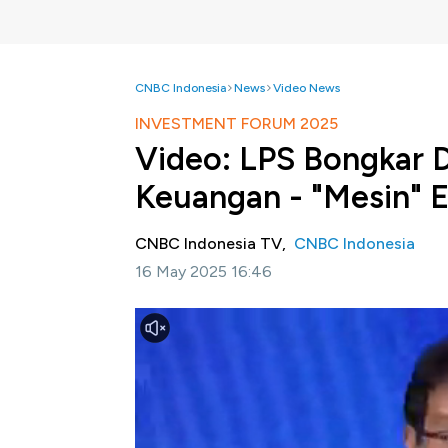
CNBC Indonesia
News
Video News
INVESTMENT FORUM 2025
Video: LPS Bongkar D
Keuangan - "Mesin" 
CNBC Indonesia TV,
CNBC Indonesia
16 May 2025 16:46
Jakarta, CNBC Indonesia-
CNBC Indonesia
"Strategi Perkuat Pasar Keuangan di Era P
langkah konkret memperkuat pasar keuangan 
CNBC Indonesia menggelar Investment
Keuangan di Era Perang Dagang" sebag