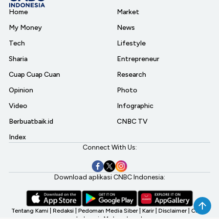
Home
Market
My Money
News
Tech
Lifestyle
Sharia
Entrepreneur
Cuap Cuap Cuan
Research
Opinion
Photo
Video
Infographic
Berbuatbaik.id
CNBC TV
Index
Connect With Us:
Download aplikasi CNBC Indonesia:
Tentang Kami
|
Redaksi
|
Pedoman Media Siber
|
Karir
|
Disclaimer
|
CNBC
Indonesia My Investment