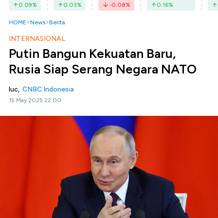
0.09
%
0.03
%
-0.08
%
0.16
%
HOME
News
Berita
INTERNASIONAL
Putin Bangun Kekuatan Baru,
Rusia Siap Serang Negara NATO
luc,
CNBC Indonesia
15 May 2025 22:00