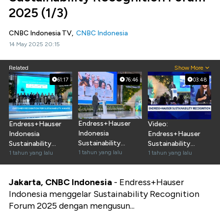
2025 (1/3)
CNBC Indonesia TV,
CNBC Indonesia
14 May 2025 20:15
Related
Show More
61:17
76:46
03:48
Endress+Hauser
Endress+Hauser
Video:
Indonesia
Indonesia
Endress+Hauser
Sustainability
Sustainability
Sustainability
Recognition Forum
1 tahun yang lalu
Recognition Forum
1 tahun yang lalu
Recognition Forum
1 tahun yang lalu
2025 (2/3)
2025 (3/3)
2025
Jakarta, CNBC Indonesia
- Endress+Hauser
Indonesia menggelar Sustainability Recognition
Forum 2025 dengan mengusun...