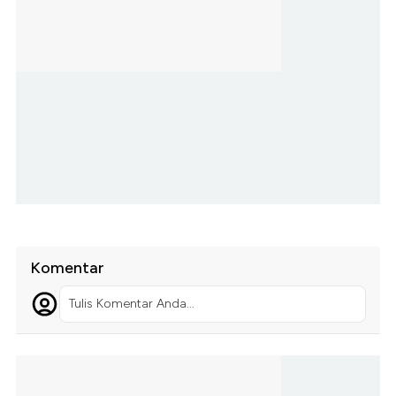
Komentar
Tulis Komentar Anda...