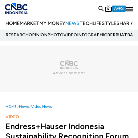
APPS
HOME
MARKET
MY MONEY
NEWS
TECH
LIFESTYLE
SHARIA
E
RESEARCH
OPINION
PHOTO
VIDEO
INFOGRAPHIC
BERBUATBAIK.
HOME
News
Video News
VIDEO
Endress+Hauser Indonesia
Sustainability Recognition Forum