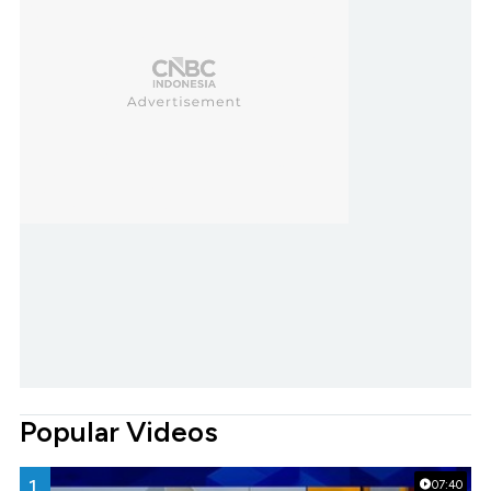
Popular Videos
1.
07:40