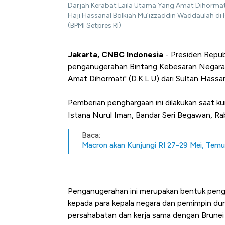
Darjah Kerabat Laila Utama Yang Amat Dihormati
Haji Hassanal Bolkiah Mu’izzaddin Waddaulah di 
(BPMI Setpres RI)
Jakarta, CNBC Indonesia
- Presiden Repu
penganugerahan Bintang Kebesaran Negara B
Amat Dihormati" (D.K.L.U) dari Sultan Hassan
Pemberian penghargaan ini dilakukan saat k
Istana Nurul Iman, Bandar Seri Begawan, Ra
Baca:
Macron akan Kunjungi RI 27-29 Mei, Tem
Penganugerahan ini merupakan bentuk pengho
kepada para kepala negara dan pemimpin du
persahabatan dan kerja sama dengan Brunei