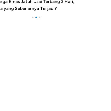
ga Emas Jatuh Usai Terbang 3 Hari,
Dominasi China M
 yang Sebenarnya Terjadi?
Impor 100 Negar