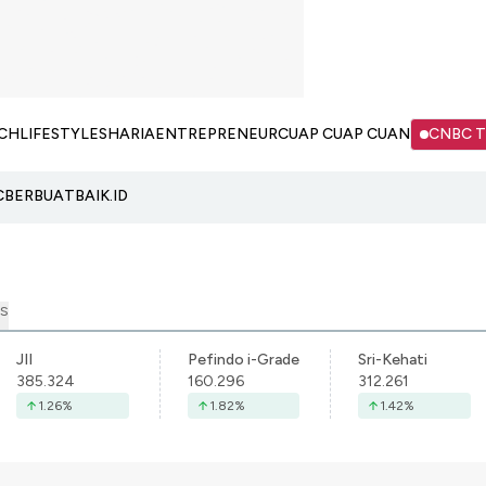
CH
LIFESTYLE
SHARIA
ENTREPRENEUR
CUAP CUAP CUAN
CNBC 
C
BERBUATBAIK.ID
S
JII
Pefindo i-Grade
Sri-Kehati
385.324
160.296
312.261
1.26
%
1.82
%
1.42
%