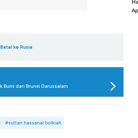
Harga Batu Bara Bangkit, Ada Kabar
Har
Baik Buat Pengusaha RI
Apa
Batal ke Rusia
k Bumi dari Brunei Darussalam
m
#sultan hassanal bolkiah