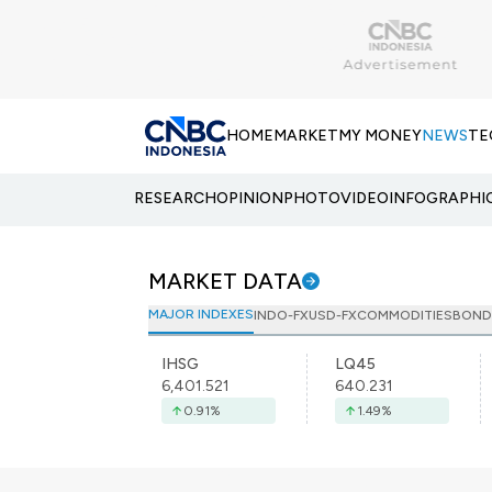
HOME
MARKET
MY MONEY
NEWS
TE
RESEARCH
OPINION
PHOTO
VIDEO
INFOGRAPHI
MARKET DATA
MAJOR INDEXES
INDO-FX
USD-FX
COMMODITIES
BOND
IHSG
LQ45
6,401.521
640.231
0.91
%
1.49
%