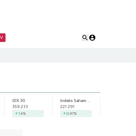
TV
IDX 30
Indeks Saham Syariah Indonesia
359.233
221.291
1.4
%
0.97
%