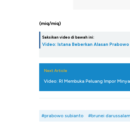
(miq/miq)
Saksikan video di bawah ini:
Video: Istana Beberkan Alasan Prabowo 
Next Article
Video: RI Membuka Peluang Impor Minya
#prabowo subianto
#brunei darussala