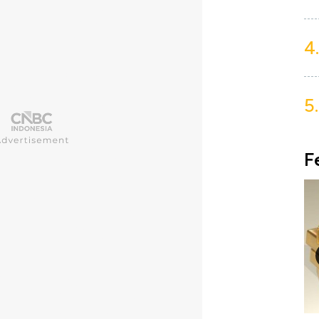
4.
5.
F