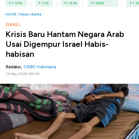
1.04
%
1.5
%
1.81
%
1.88
%
1.3
HOME
News
Berita
ISRAEL
Krisis Baru Hantam Negara Arab
Usai Digempur Israel Habis-
habisan
Redaksi,
CNBC Indonesia
13 May 2025 09:00