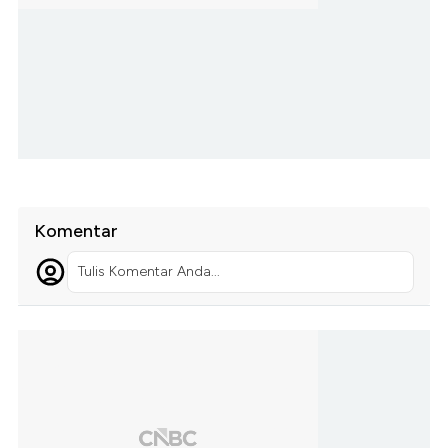
Komentar
Tulis Komentar Anda...