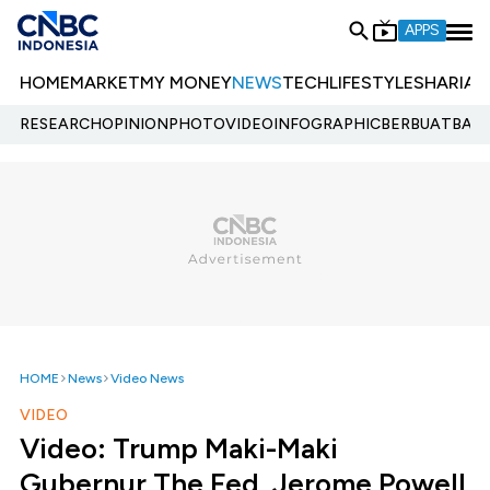
APPS
HOME
MARKET
MY MONEY
NEWS
TECH
LIFESTYLE
SHARIA
E
RESEARCH
OPINION
PHOTO
VIDEO
INFOGRAPHIC
BERBUATBAIK.
HOME
News
Video News
VIDEO
Video: Trump Maki-Maki
Gubernur The Fed, Jerome Powell