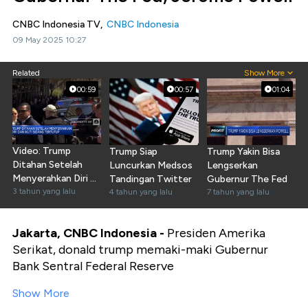
CNBC Indonesia TV,
CNBC Indonesia
09 May 2025 10:27
Related
Show More
00:59
00:57
01:04
Video: Trump
Trump Siap
Trump Yakin Bisa
Ditahan Setelah
Luncurkan Medsos
Lengserkan
Menyerahkan Diri &
Tandingan Twitter
Gubernur The Fed
Ikuti Sidang
3 tahun yang lalu
4 tahun yang lalu
7 tahun yang lalu
Jakarta, CNBC Indonesia -
Presiden Amerika
Serikat
,
donald trump memaki-maki Gubernur
Bank Sentral Federal Reserve
Show More