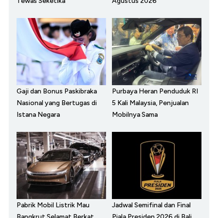
Tewas Seketika
Agustus 2026
Gaji dan Bonus Paskibraka
Purbaya Heran Penduduk RI
Nasional yang Bertugas di
5 Kali Malaysia, Penjualan
Istana Negara
Mobilnya Sama
Pabrik Mobil Listrik Mau
Jadwal Semifinal dan Final
Bangkrut Selamat Berkat
Piala Presiden 2026 di Bali