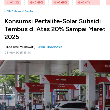
-0.12
%
-0.49
%
-0.68
%
-0.41
%
HOME
News
Berita
Konsumsi Pertalite-Solar Subsidi
Tembus di Atas 20% Sampai Maret
2025
Firda Dwi Muliawati,
CNBC Indonesia
08 May 2025 13:30