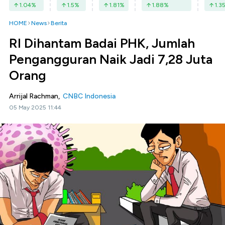
1.04
%
1.5
%
1.81
%
1.88
%
1.3
HOME
News
Berita
RI Dihantam Badai PHK, Jumlah
Pengangguran Naik Jadi 7,28 Juta
Orang
Arrijal Rachman,
CNBC Indonesia
05 May 2025 11:44