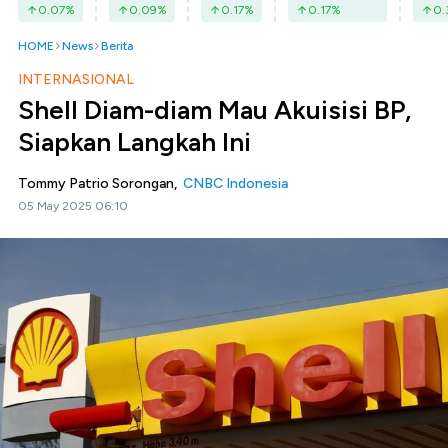
0.07
%
0.09
%
0.17
%
0.17
%
0.
HOME
News
Berita
INTERNASIONAL
Shell Diam-diam Mau Akuisisi BP,
Siapkan Langkah Ini
Tommy Patrio Sorongan,
CNBC Indonesia
05 May 2025 06:10