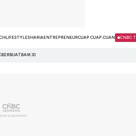
CH
LIFESTYLE
SHARIA
ENTREPRENEUR
CUAP CUAP CUAN
CNBC 
C
BERBUATBAIK.ID