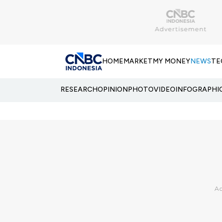
HOME
MARKET
MY MONEY
NEWS
TE
RESEARCH
OPINION
PHOTO
VIDEO
INFOGRAPHI