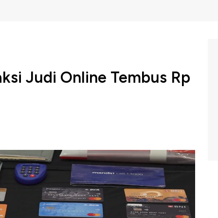
ksi Judi Online Tembus Rp
i berhasil memblokir 865 rekening yang diduga digunakan
 menyebut pemblokiran 5.855 rekening berdasarkan hasil
angan atau PPATK.