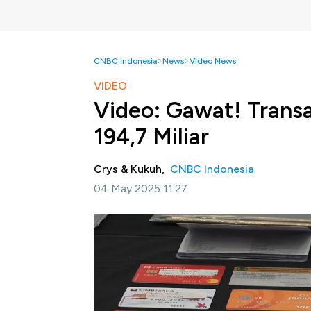
CNBC Indonesia
News
Video News
VIDEO
Video: Gawat! Transa
194,7 Miliar
Crys & Kukuh,
CNBC Indonesia
04 May 2025 11:27
Jakarta, CNBC Indonesia -
Bareskrim Polr
untuk judi online senilai 194,7 miliar rupiah.
Kabareskrim Polri Komjen Pol Wahyu Widada
analisis Pusat Pelaporan dan Transaksi Keu