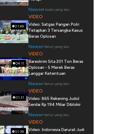
News
9 bulan yang lalu
VIDEO
Video: Satgas Pangan Polri
01:49
Tetapkan 3 Tersangka Kasus
Beras Oplosan
News
1 tahun yang lalu
VIDEO
Bareskrim Sita 201 Ton Beras
04:11
Oplosan - 5 Merek Beras
Langgar Ketentuan
News
1 tahun yang lalu
VIDEO
01:31
Video: 865 Rekening Judol
Senilai Rp 194 Miliar Diblokir
News
1 tahun yang lalu
VIDEO
Video: Indonesia Darurat Judi
01:39