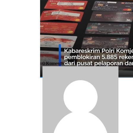
Bagikan:
#bareskrim polri
#bareskrim
#kabares