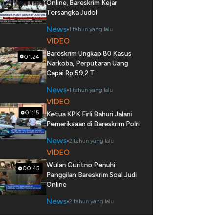
Online, Bareskrim Kejar
Tersangka Judol
News
1 tahun yang lalu
VIDEO
Bareskrim Ungkap 80 Kasus
01:24
Narkoba, Perputaran Uang
Capai Rp 59,2 T
News
1 tahun yang lalu
VIDEO
01:15
Ketua KPK Firli Bahuri Jalani
Pemeriksaan di Bareskrim Polri
News
2 tahun yang lalu
VIDEO
Wulan Guritno Penuhi
00:45
Panggilan Bareskrim Soal Judi
Online
News
2 tahun yang lalu