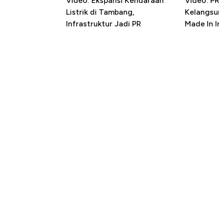
Video: Ekspansi Kendaraan
Video: P
Listrik di Tambang,
Kelangsu
Infrastruktur Jadi PR
Made In 