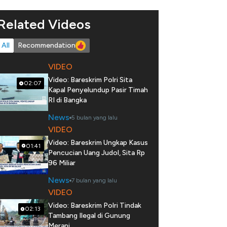
Related Videos
All
Recommendation
VIDEO
Video: Bareskrim Polri Sita
02:07
Kapal Penyelundup Pasir Timah
RI di Bangka
News
5 bulan yang lalu
VIDEO
Video: Bareskrim Ungkap Kasus
01:41
Pencucian Uang Judol, Sita Rp
96 Miliar
News
7 bulan yang lalu
VIDEO
Video: Bareskrim Polri Tindak
02:13
Tambang Ilegal di Gunung
Merapi