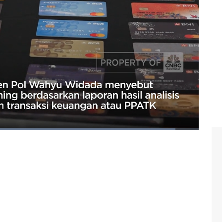
krim
#judi online
#judol
#ppatk