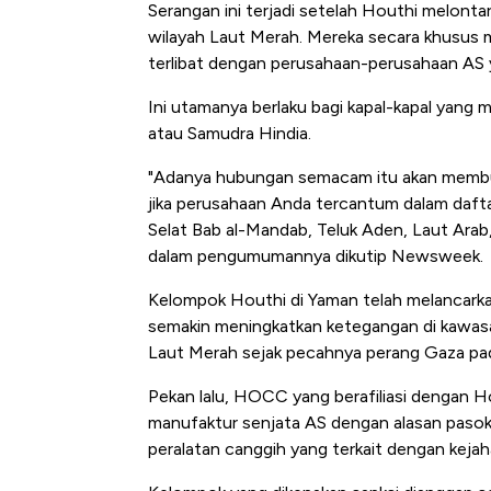
Alas Kaki Tumbuh Double Dig
Serangan ini terjadi setelah Houthi melonta
wilayah Laut Merah. Mereka secara khusus 
terlibat dengan perusahaan-perusahaan AS y
Ini utamanya berlaku bagi kapal-kapal yang 
atau Samudra Hindia.
"Adanya hubungan semacam itu akan membua
jika perusahaan Anda tercantum dalam daftar
Selat Bab al-Mandab, Teluk Aden, Laut Ara
dalam pengumumannya dikutip Newsweek.
Kelompok Houthi di Yaman telah melancarkan
semakin meningkatkan ketegangan di kawasa
Laut Merah sejak pecahnya perang Gaza pa
Pekan lalu, HOCC yang berafiliasi dengan 
manufaktur senjata AS dengan alasan pasok
peralatan canggih yang terkait dengan keja