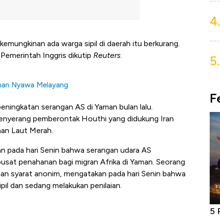
4.
 kemungkinan ada warga sipil di daerah itu berkurang.
 Pemerintah Inggris dikutip
Reuters
.
5.
uhan Nyawa Melayang
F
ningkatan serangan AS di Yaman bulan lalu.
enyerang pemberontak Houthi yang didukung Iran
man Laut Merah.
an pada hari Senin bahwa serangan udara AS
sat penahanan bagi migran Afrika di Yaman. Seorang
gan syarat anonim, mengatakan pada hari Senin bahwa
pil dan sedang melakukan penilaian.
niture &
5 Raja Ekonomi Indonesia: Maaf, Gak
Do