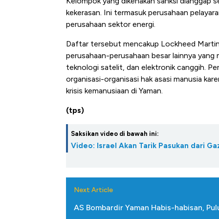
Kelompok yang dikenakan sanksi dianggap s
kekerasan. Ini termasuk perusahaan pelayar
perusahaan sektor energi.
Daftar tersebut mencakup Lockheed Martin
perusahaan-perusahaan besar lainnya yang me
teknologi satelit, dan elektronik canggih. P
organisasi-organisasi hak asasi manusia kar
krisis kemanusiaan di Yaman.
(tps)
Saksikan video di bawah ini:
Video: Israel Akan Tarik Pasukan dari Ga
Next Article
AS Bombardir Yaman Habis-habisan, Pu