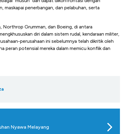
ebagai "musuh" dan dapat dikonfrontasi dengan
an, maskapai penerbangan, dan pelabuhan, serta
, Northrop Grumman, dan Boeing, di antara
ngkhususkan diri dalam sistem rudal, kendaraan militer,
erusahaan-perusahaan ini sebelumnya telah dikritik oleh
ena peran potensial mereka dalam memicu konflik dan
za
luhan Nyawa Melayang