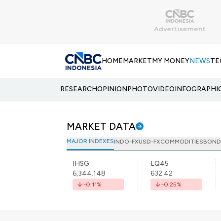
HOME
MARKET
MY MONEY
NEWS
TE
RESEARCH
OPINION
PHOTO
VIDEO
INFOGRAPHI
MARKET DATA
MAJOR INDEXES
INDO-FX
USD-FX
COMMODITIES
BOND
IHSG
LQ45
6,344.148
632.42
-0.11
%
-0.25
%