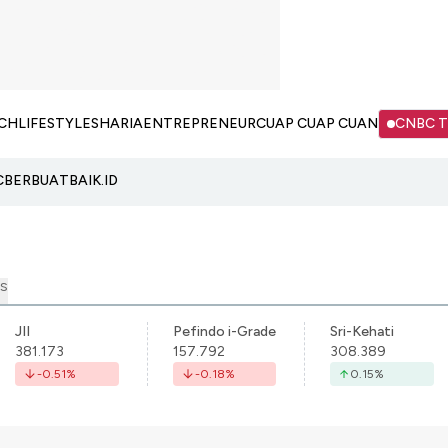
CH
LIFESTYLE
SHARIA
ENTREPRENEUR
CUAP CUAP CUAN
CNBC 
C
BERBUATBAIK.ID
S
JII
Pefindo i-Grade
Sri-Kehati
381.173
157.792
308.389
-0.51
%
-0.18
%
0.15
%