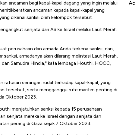
it
Ada Jawa!
Ye
rkan ancaman bagi kapal-kapal dagang yang ingin melalui
menitikberatkan ancaman kepada kapal-kapal yang
ang dikenai sanksi oleh kelompok tersebut.
mengangkut senjata dari AS ke Israel melalui Laut Merah
t perusahaan dan armada Anda terkena sanksi, dan,
 sanksi, armadanya akan dilarang melintasi Laut Merah,
b, dan Samudra Hindia," kata lembaga Houthi, HOCC,
 ratusan serangan rudal terhadap kapal-kapal, yang
n tersebut, serta mengganggu rute maritim penting di
da Oktober 2023.
Houthi menjatuhkan sanksi kepada 15 perusahaan
an senjata mereka ke Israel dengan senjata dan
hatan perang di Gaza sejak 7 Oktober 2023.