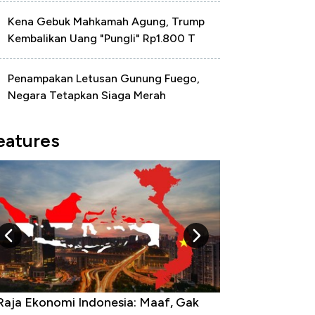
Kena Gebuk Mahkamah Agung, Trump
Kembalikan Uang "Pungli" Rp1.800 T
Penampakan Letusan Gunung Fuego,
Negara Tetapkan Siaga Merah
eatures
lar AS Hancur di Asia: Rupiah, Won,