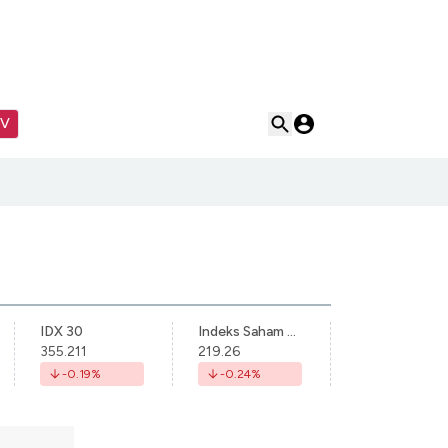
TV
IDX 30
Indeks Saham Syariah Indonesia
355.211
219.26
-0.19
%
-0.24
%