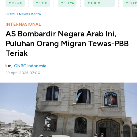
0.67
%
1.11
%
1.07
%
1.38
%
1.03
HOME
News
Berita
INTERNASIONAL
AS Bombardir Negara Arab Ini,
Puluhan Orang Migran Tewas-PBB
Teriak
luc,
CNBC Indonesia
29 April 2025 07:00