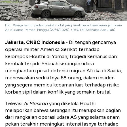
Foto: Warga berdiri pada di dekat mobil yang rusak pada lokasi serangan udara
AS di Sanaa, Yaman, Minggu (27/4/2025). (REUTERS/Khaled Abdullah)
Jakarta, CNBC Indonesia
- Di tengah gencarnya
operasi militer Amerika Serikat terhadap
kelompok Houthi di Yaman, tragedi kemanusiaan
kembali terjadi. Sebuah serangan udara
menghantam pusat detensi migran Afrika di Saada,
menewaskan sedikitnya 68 orang, dalam insiden
yang segera memicu kecaman luas terhadap risiko
korban sipil dalam konflik yang semakin brutal.
Televisi
Al Masirah
yang dikelola Houthi
melaporkan bahwa serangan itu merupakan bagian
dari rangkaian operasi udara AS yang selama enam
pekan terakhir meningkat intensitasnya terhadap