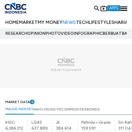
APPS
HOME
MARKET
MY MONEY
NEWS
TECH
LIFESTYLE
SHARIA
E
RESEARCH
OPINION
PHOTO
VIDEO
INFOGRAPHIC
BERBUATBAIK.
MARKET DATA
MAJOR INDEXES
INDO-FX
USD-FX
COMMODITIES
BONDS
IHSG
LQ45
JII
Pefindo i-Grade
Sri-Keh
6,386.212
637.889
384.614
159.591
311.04