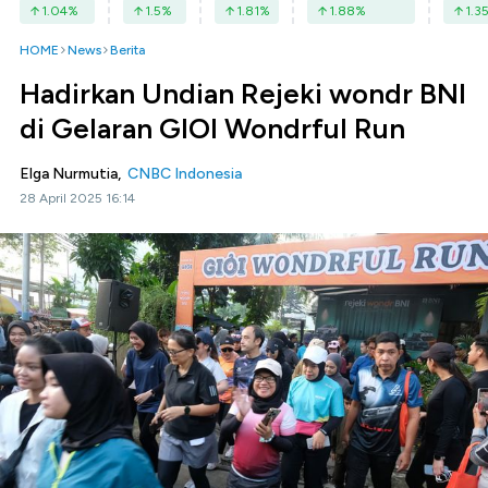
1.04
%
1.5
%
1.81
%
1.88
%
1.3
HOME
News
Berita
Hadirkan Undian Rejeki wondr BNI
di Gelaran GIOI Wondrful Run
Elga Nurmutia,
CNBC Indonesia
28 April 2025 16:14