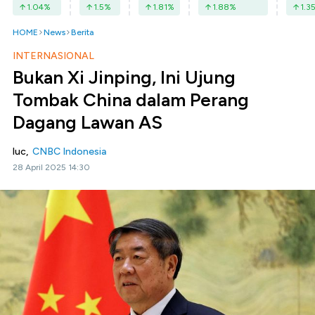
1.04
%
1.5
%
1.81
%
1.88
%
1.3
HOME
News
Berita
INTERNASIONAL
Bukan Xi Jinping, Ini Ujung
Tombak China dalam Perang
Dagang Lawan AS
luc,
CNBC Indonesia
28 April 2025 14:30