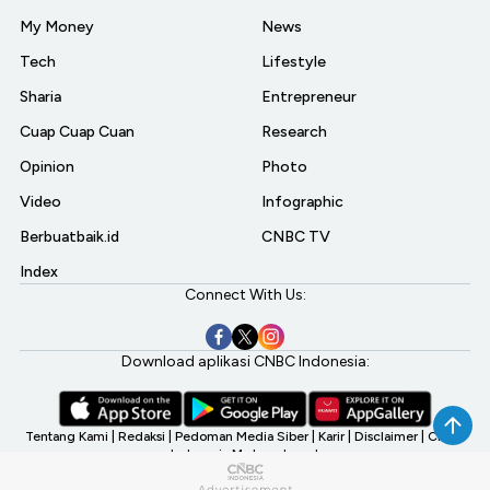
My Money
News
Tech
Lifestyle
Sharia
Entrepreneur
Cuap Cuap Cuan
Research
Opinion
Photo
Video
Infographic
Berbuatbaik.id
CNBC TV
Index
Connect With Us:
Download aplikasi CNBC Indonesia:
Tentang Kami
|
Redaksi
|
Pedoman Media Siber
|
Karir
|
Disclaimer
|
CNBC
Indonesia My Investment
©2026 CNBC Indonesia, A Transmedia Company