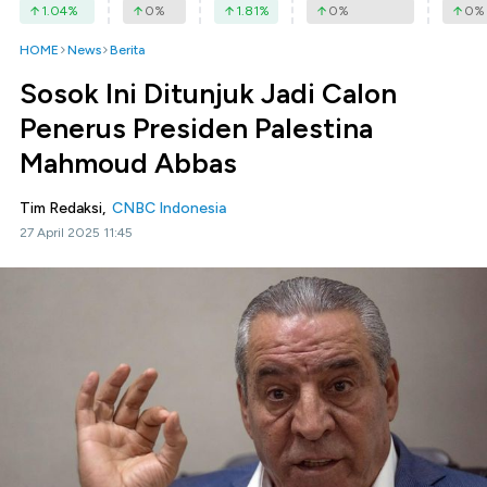
1.04
%
0
%
1.81
%
0
%
0
%
HOME
News
Berita
Sosok Ini Ditunjuk Jadi Calon
Penerus Presiden Palestina
Mahmoud Abbas
Tim Redaksi,
CNBC Indonesia
27 April 2025 11:45