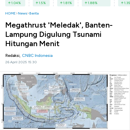
1.04
%
1.5
%
1.81
%
1.88
%
1.3
HOME
News
Berita
Megathrust 'Meledak', Banten-
Lampung Digulung Tsunami
Hitungan Menit
Redaksi,
CNBC Indonesia
26 April 2025 15:30