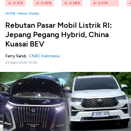
-0.12
%
-0.49
%
-0.68
%
-0.41
%
HOME
News
Berita
Rebutan Pasar Mobil Listrik RI:
Jepang Pegang Hybrid, China
Kuasai BEV
Ferry Sandi,
CNBC Indonesia
23 April 2025 13:05