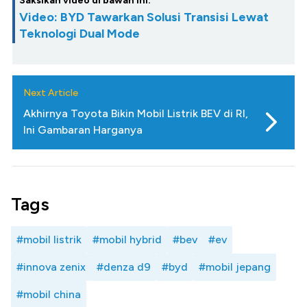
Saksikan video di bawah ini:
Video: BYD Tawarkan Solusi Transisi Lewat
Teknologi Dual Mode
Next Article
Akhirnya Toyota Bikin Mobil Listrik BEV di RI,
Ini Gambaran Harganya
Tags
#mobil listrik
#mobil hybrid
#bev
#ev
#innova zenix
#denza d9
#byd
#mobil jepang
#mobil china