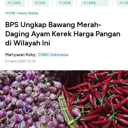
1.04
%
1.5
%
1.81
%
1.88
%
1.3
HOME
News
Berita
BPS Ungkap Bawang Merah-
Daging Ayam Kerek Harga Pangan
di Wilayah Ini
Martyasari Rizky,
CNBC Indonesia
21 April 2025 13:05