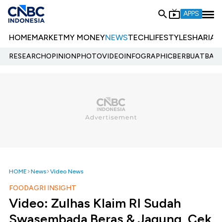
APPS
HOME
MARKET
MY MONEY
NEWS
TECH
LIFESTYLE
SHARIA
E
RESEARCH
OPINION
PHOTO
VIDEO
INFOGRAPHIC
BERBUATBAIK.
HOME
News
Video News
FOODAGRI INSIGHT
Video: Zulhas Klaim RI Sudah
Swasembada Beras & Jagung, Cek