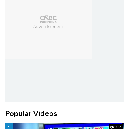
Popular Videos
1.
07:04