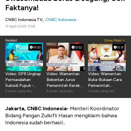
Faktanya!
CNBC Indonesia TV,
CNBC Indonesia
17 April 2025 11:56
Related
Show More
14:00
13:52
15:31
Video: DPR Ungkap
Video: Wamentan
Video: Wamentan
Permasalahan
Beberkan Jurus
Buka-Bukaan Cara
Subsidi Pupuk -
Pemerintah Kerek
Pemerintah
Komoditas
4 bulan yang lalu
Kesejahteraan
4 bulan yang lalu
Mencapai
4 bulan yang lalu
Potensial
Petani
Swasembada
Pangan
Jakarta, CNBC Indonesia-
Menteri Koordinator
Bidang Pangan Zulkifli Hasan mengklaim bahwa
Indonesia sudah berhasil...