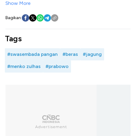
Show More
Bagikan:
Tags
#swasembada pangan
#beras
#jagung
#menko zulhas
#prabowo