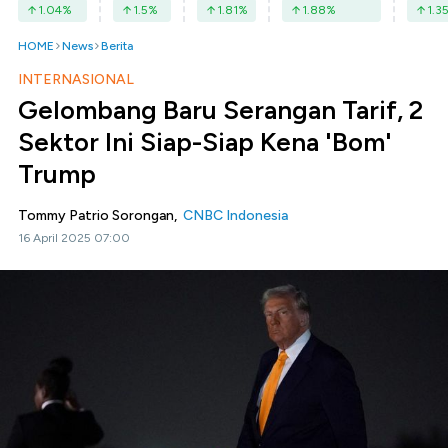
1.04
%
1.5
%
1.81
%
1.88
%
1.3
HOME
News
Berita
INTERNASIONAL
Gelombang Baru Serangan Tarif, 2
Sektor Ini Siap-Siap Kena 'Bom'
Trump
Tommy Patrio Sorongan,
CNBC Indonesia
16 April 2025 07:00