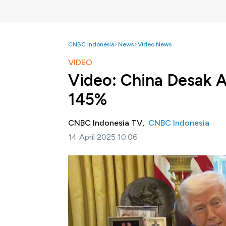
CNBC Indonesia
News
Video News
VIDEO
Video: China Desak A
145%
CNBC Indonesia TV,
CNBC Indonesia
14 April 2025 10:06
Jakarta, CNBC Indonesia -
Pemerintah Chi
membatalkan tarif timbal balik atau resipr
bukan hanya untuk produk ponsel, laptop dan
China
Selengkapnya dalam program Squawk Box CNB