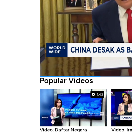
Bagikan:
#perang dagang
#china
#amerika seri
Popular Videos
11:43
Video: Daftar Negara
Video: I