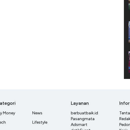
ategori
Layanan
Info
y Money
News
berbuatbaik.id
Tent
Pasangmata
Redak
ech
Lifestyle
Adsmart
Pedom