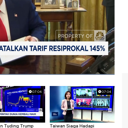
kat
07:04
07:04
ran Tuding Trump
Taiwan Siaga Hadapi