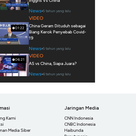
Inggris Vs China
News
5 tahun yang lalu
VIDEO
China Geram Dituduh sebagai
01:22
Biang Kerok Penyebab Covid-
19
News
5 tahun yang lalu
VIDEO
06:21
AS vs China, Siapa Juara?
News
6 tahun yang lalu
rmasi
Jaringan Media
ang Kami
CNN Indonesia
si
CNBC Indonesia
an Media Siber
Haibunda