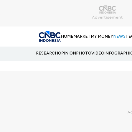
HOME
MARKET
MY MONEY
NEWS
TE
RESEARCH
OPINION
PHOTO
VIDEO
INFOGRAPHI