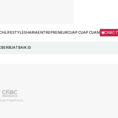
CH
LIFESTYLE
SHARIA
ENTREPRENEUR
CUAP CUAP CUAN
CNBC 
C
BERBUATBAIK.ID