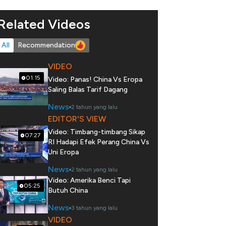
Related Videos
All
Recommendation
VIDEO
01:15
Video: Panas! China Vs Eropa
Saling Balas Tarif Dagang
News
2 tahun yang lalu
EDITOR'S VIEW
Video: Timbang-timbang Sikap
07:27
RI Hadapi Efek Perang China Vs
Uni Eropa
News
2 tahun yang lalu
Video: Amerika Benci Tapi
05:25
Butuh China
News
3 tahun yang lalu
VIDEO