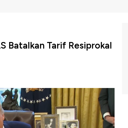
S Batalkan Tarif Resiprokal
na meminta Amerika Serikat untuk sepenuhnya
okal sebesar 145% yang ditetapkan Presiden Donald Trump
 barang elektronik lainnya yang banyak diimpor dari
C Indonesia (Senin, 14/04/2025) berikut ini.