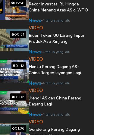
05:58
Rekor Investasi RI, Hingga
China Menang Atas AS di WTO
News
4 tahun yang lalu
VIDEO
00:51
Biden Teken UU Larang Impor
Produk Asal Xinjiang
News
4 tahun yang lalu
VIDEO
01:12
Hantu Perang Dagang AS-
China Bergentayangan Lagi
News
4 tahun yang lalu
VIDEO
01:02
Jreng! AS dan China Perang
Dagang Lagi
News
4 tahun yang lalu
VIDEO
01:36
Genderang Perang Dagang