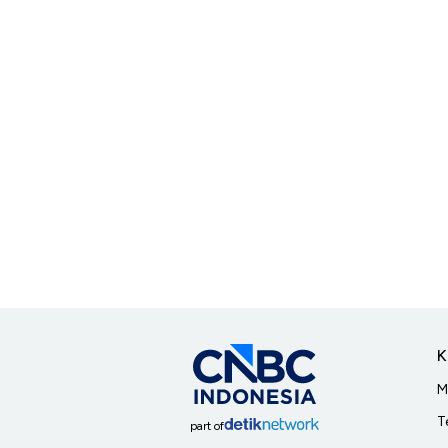
K
M
T
part of