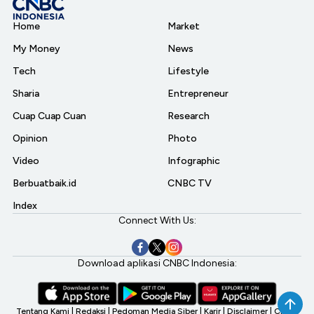
Home
Market
My Money
News
Tech
Lifestyle
Sharia
Entrepreneur
Cuap Cuap Cuan
Research
Opinion
Photo
Video
Infographic
Berbuatbaik.id
CNBC TV
Index
Connect With Us:
Download aplikasi CNBC Indonesia:
Tentang Kami
|
Redaksi
|
Pedoman Media Siber
|
Karir
|
Disclaimer
|
CNBC