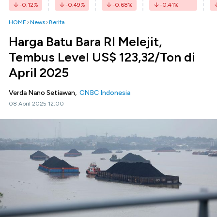
-0.12
%
-0.49
%
-0.68
%
-0.41
%
HOME
News
Berita
Harga Batu Bara RI Melejit,
Tembus Level US$ 123,32/Ton di
April 2025
Verda Nano Setiawan,
CNBC Indonesia
08 April 2025 12:00