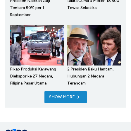
Presiden Naikkan Gaji
Dikira Cuma 3 Meter, 18.500
Tentara 80% per 1
Tewas Seketika
September
Pikap Produksi Karawang
2 Presiden Baku Hantam,
Diekspor ke 27 Negara,
Hubungan 2 Negara
Filipina Pasar Utama
Terancam
SHOW MORE