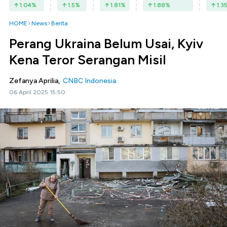
1.04
%
1.5
%
1.81
%
1.88
%
1.3
HOME
News
Berita
Perang Ukraina Belum Usai, Kyiv
Kena Teror Serangan Misil
Zefanya Aprilia,
CNBC Indonesia
06 April 2025 15:50