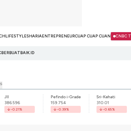
CH
LIFESTYLE
SHARIA
ENTREPRENEUR
CUAP CUAP CUAN
CNBC 
C
BERBUATBAIK.ID
S
JII
Pefindo i-Grade
Sri-Kehati
386.596
159.754
310.01
-0.21
%
-0.39
%
-0.65
%