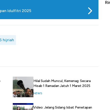
l Terus
Ringgit Perkasa, Yen - Won Jatuh
Ha
pan Idulfitri 2025
 hijriah
b
Hilal Sudah Muncul, Kemenag: Secara
Hisab 1 Ramadan Jatuh 1 Maret 2025
NEWS
Video: Jelang Sidang Isbat Penetapan