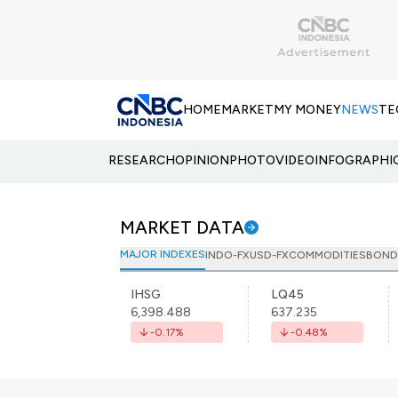
HOME
MARKET
MY MONEY
NEWS
TE
RESEARCH
OPINION
PHOTO
VIDEO
INFOGRAPHI
MARKET DATA
MAJOR INDEXES
INDO-FX
USD-FX
COMMODITIES
BOND
IHSG
LQ45
6,398.488
637.235
-0.17
%
-0.48
%