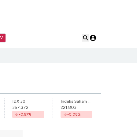
TV
IDX 30
Indeks Saham Syariah Indonesia
357.372
221.803
-0.57
%
-0.08
%