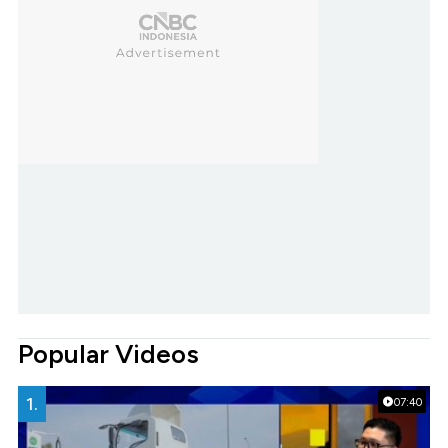
Popular Videos
1.
07:40