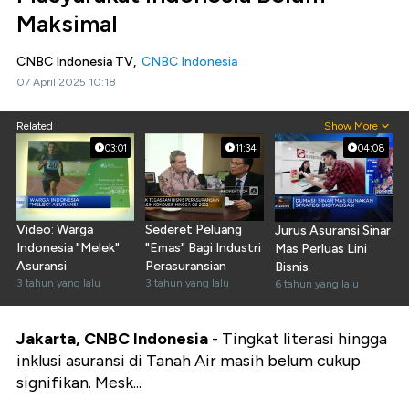
Maksimal
CNBC Indonesia TV,
CNBC Indonesia
07 April 2025 10:18
Related
Show More
03:01
11:34
04:08
Video: Warga
Sederet Peluang
Jurus Asuransi Sinar
Indonesia "Melek"
"Emas" Bagi Industri
Mas Perluas Lini
Asuransi
Perasuransian
Bisnis
3 tahun yang lalu
3 tahun yang lalu
6 tahun yang lalu
Jakarta, CNBC Indonesia
- Tingkat literasi hingga
inklusi asuransi di Tanah Air masih belum cukup
signifikan. Mesk...