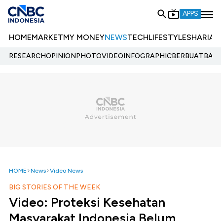
APPS
HOME
MARKET
MY MONEY
NEWS
TECH
LIFESTYLE
SHARIA
E
RESEARCH
OPINION
PHOTO
VIDEO
INFOGRAPHIC
BERBUATBAIK.
HOME
News
Video News
BIG STORIES OF THE WEEK
Video: Proteksi Kesehatan
Masyarakat Indonesia Belum