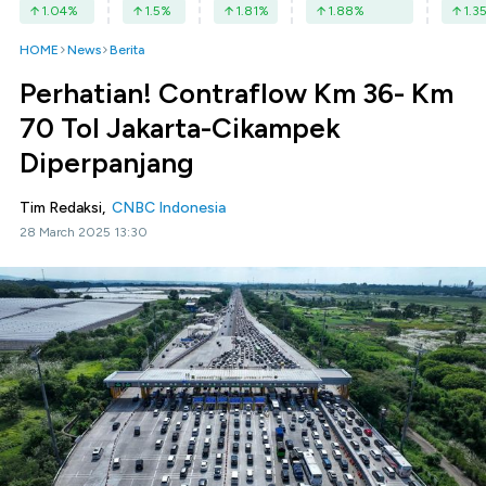
1.04
%
1.5
%
1.81
%
1.88
%
1.3
HOME
News
Berita
Perhatian! Contraflow Km 36- Km
70 Tol Jakarta-Cikampek
Diperpanjang
Tim Redaksi,
CNBC Indonesia
28 March 2025 13:30