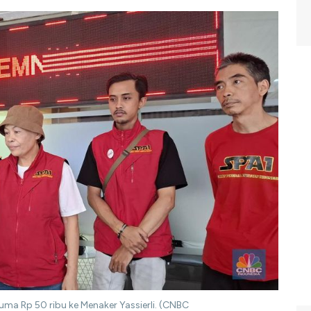
ma Rp 50 ribu ke Menaker Yassierli. (CNBC