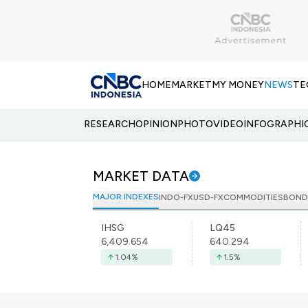
HOME
MARKET
MY MONEY
NEWS
TE
RESEARCH
OPINION
PHOTO
VIDEO
INFOGRAPHI
MARKET DATA
MAJOR INDEXES
INDO-FX
USD-FX
COMMODITIES
BOND
IHSG
LQ45
6,409.654
640.294
1.04
%
1.5
%