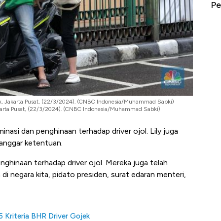
erbahaya
Mana yang Cuannya Paling Menyala?
Pe
ojek, Jakarta Pusat, (22/3/2024). (CNBC Indonesia/Muhammad Sabki)
Jakarta Pusat, (22/3/2024). (CNBC Indonesia/Muhammad Sabki)
inasi dan penghinaan terhadap driver ojol. Lily juga
langgar ketentuan.
enghinaan terhadap driver ojol. Mereka juga telah
i negara kita, pidato presiden, surat edaran menteri,
5 Kriteria BHR Driver Gojek