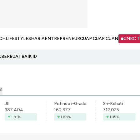
CH
LIFESTYLE
SHARIA
ENTREPRENEUR
CUAP CUAP CUAN
CNBC 
C
BERBUATBAIK.ID
S
JII
Pefindo i-Grade
Sri-Kehati
387.404
160.377
312.025
1.81
%
1.88
%
1.35
%