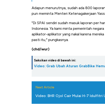
Adapun menurutnya, sudah ada 800 laporan 
pun meminta Menteri Ketenagakerjaan Yassie
"Di SPAI sendiri sudah masuk laporan per hari
Indonesia. Ya kami minta pemerintah negara h
aplikator-aplikator yang nakal karena merek
pasti itu," pungkasnya.
(chd/wur)
Saksikan video di bawah ini:
Video: Grab Ubah Aturan GrabBike Hema
Next Article
Video: BHR Ojol Cair Mulai H-7 Idulfitri