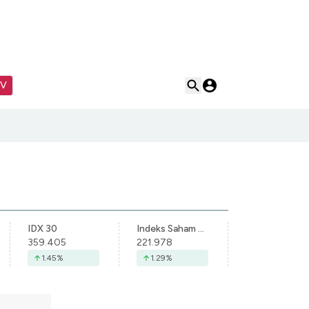
TV
IDX 30
Indeks Saham Syariah Indonesia
359.405
221.978
1.45
%
1.29
%