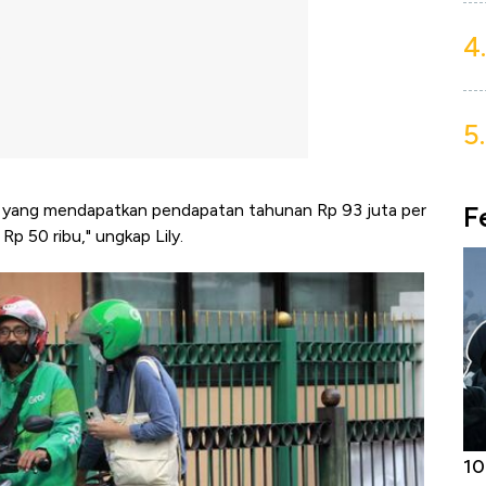
4.
5.
F
r yang mendapatkan pendapatan tahunan Rp 93 juta per
 50 ribu," ungkap Lily.
Harga
Adu Panas Kinerja Emiten Minyak RI,
10