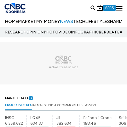
APPS
HOME
MARKET
MY MONEY
NEWS
TECH
LIFESTYLE
SHARIA
E
RESEARCH
OPINION
PHOTO
VIDEO
INFOGRAPHIC
BERBUATBAIK.
MARKET DATA
MAJOR INDEXES
INDO-FX
USD-FX
COMMODITIES
BONDS
IHSG
LQ45
JII
Pefindo i-Grade
Sri-
6,359.622
634.37
382.634
158.46
309