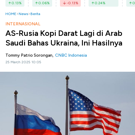
0.13
%
0.06
%
-0.13
%
0.24
%
0
HOME
News
Berita
INTERNASIONAL
AS-Rusia Kopi Darat Lagi di Arab
Saudi Bahas Ukraina, Ini Hasilnya
Tommy Patrio Sorongan,
CNBC Indonesia
25 March 2025 10:05