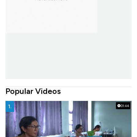
Popular Videos
1.
01:44