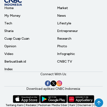
Home
Market
My Money
News
Tech
Lifestyle
Sharia
Entrepreneur
Cuap Cuap Cuan
Research
Opinion
Photo
Video
Infographic
Berbuatbaik.id
CNBC TV
Index
Connect With Us:
Download aplikasi CNBC Indonesia:
Tentang Kami
|
Redaksi
|
Pedoman Media Siber
|
Karir
|
Disclaimer
|
CNBC