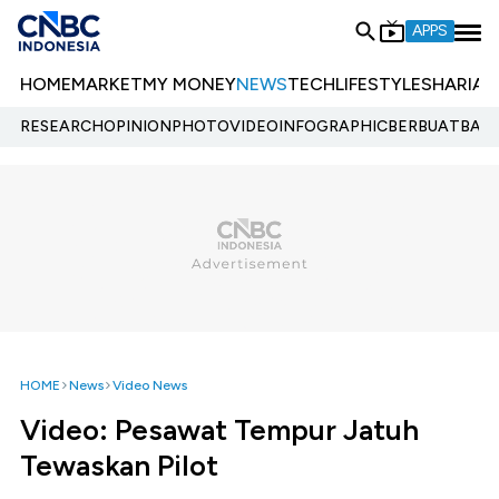
APPS
HOME
MARKET
MY MONEY
NEWS
TECH
LIFESTYLE
SHARIA
E
RESEARCH
OPINION
PHOTO
VIDEO
INFOGRAPHIC
BERBUATBAIK.
HOME
News
Video News
Video: Pesawat Tempur Jatuh
Tewaskan Pilot