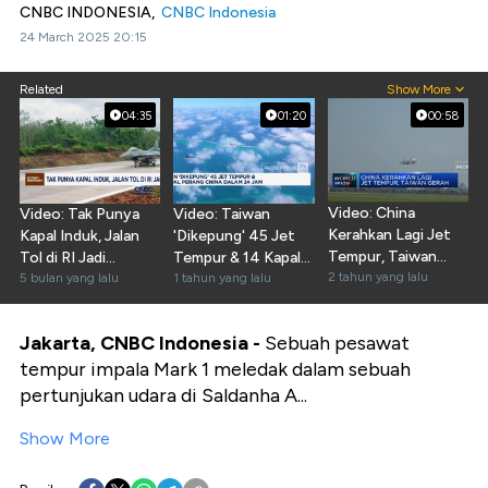
CNBC INDONESIA,
CNBC Indonesia
24 March 2025 20:15
Related
Show More
04:35
01:20
00:58
Video: China
Video: Tak Punya
Video: Taiwan
Kerahkan Lagi Jet
Kapal Induk, Jalan
'Dikepung' 45 Jet
Tempur, Taiwan
Tol di RI Jadi
Tempur & 14 Kapal
Gerah
2 tahun yang lalu
Pengganti?
5 bulan yang lalu
Perang China
1 tahun yang lalu
Jakarta, CNBC Indonesia -
Sebuah pesawat
tempur impala Mark 1 meledak dalam sebuah
pertunjukan udara di Saldanha A...
Show More