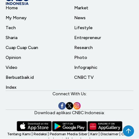
Home
Market
My Money
News
Tech
Lifestyle
Sharia
Entrepreneur
Cuap Cuap Cuan
Research
Opinion
Photo
Video
Infographic
Berbuatbaik.id
CNBC TV
Index
Connect With Us:
Download aplikasi CNBC Indonesia:
Tentang Kami
|
Redaksi
|
Pedoman Media Siber
|
Karir
|
Disclaimer
|
CNBC