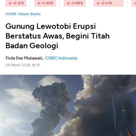
-0.12
%
-0.49
%
-0.68
%
-0.41
%
HOME
News
Berita
Gunung Lewotobi Erupsi
Berstatus Awas, Begini Titah
Badan Geologi
Firda Dwi Muliawati,
CNBC Indonesia
24 March 2025 16:15