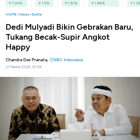
1.04
%
1.5
%
1.81
%
1.88
%
1.3
HOME
News
Berita
Dedi Mulyadi Bikin Gebrakan Baru,
Tukang Becak-Supir Angkot
Happy
Chandra Dwi Pranata,
CNBC Indonesia
21 March 2025 10:59