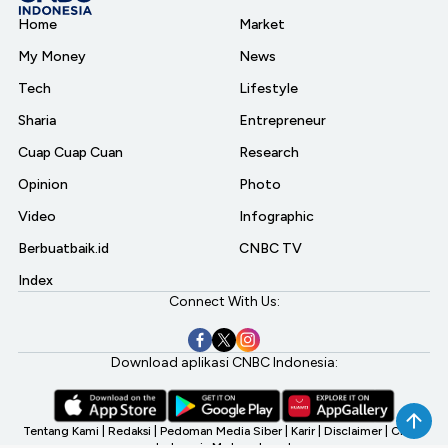
Home
Market
My Money
News
Tech
Lifestyle
Sharia
Entrepreneur
Cuap Cuap Cuan
Research
Opinion
Photo
Video
Infographic
Berbuatbaik.id
CNBC TV
Index
Connect With Us:
Download aplikasi CNBC Indonesia:
Tentang Kami
|
Redaksi
|
Pedoman Media Siber
|
Karir
|
Disclaimer
|
CNBC
Indonesia My Investment