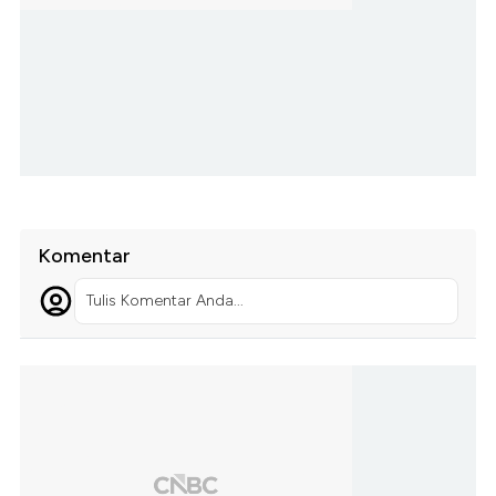
Komentar
Tulis Komentar Anda...