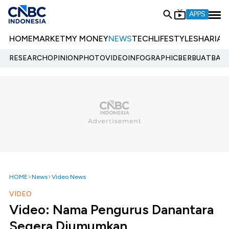
APPS
HOME
MARKET
MY MONEY
NEWS
TECH
LIFESTYLE
SHARIA
E
RESEARCH
OPINION
PHOTO
VIDEO
INFOGRAPHIC
BERBUATBAIK.
HOME
News
Video News
VIDEO
Video: Nama Pengurus Danantara
Segera Diumumkan