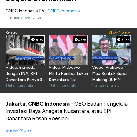
CNBC Indonesia TV,
CNBC Indonesia
21 March 2025 10:09
Related
Show More
01:05
00:56
00:57
Video: Berbeda
Video: Prabowo
Video: Prabowo
dengan INA, BPI
Minta Pembentukan
Mau Bentuk Super
Danantara Punya 3
Danantara Tak
Holding BUMN
Fungsi Utama
1 tahun yang lalu
Buru-Buru
1 tahun yang lalu
1 tahun yang lalu
Jakarta, CNBC Indonesia -
CEO Badan Pengelola
Investasi Daya Anagata Nusantara, atau BPI
Danantara Rosan Roeslani ...
Show More